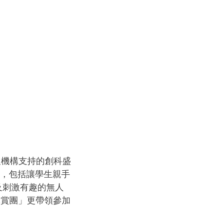
及機構支持的創科盛
目，包括讓學生親手
及刺激有趣的無人
科導賞團」更帶領參加