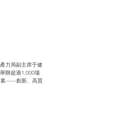
生產力局副主席于健
超過1,000場
要素——創新、高質
」