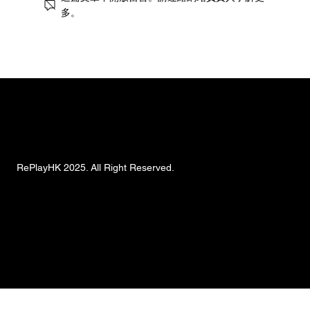
多。
街頭風狂潮！IKEA 獨家手抓餅與盛夏椰子
甜品重磅登場
RePlayHK 2025. All Right Reserved.