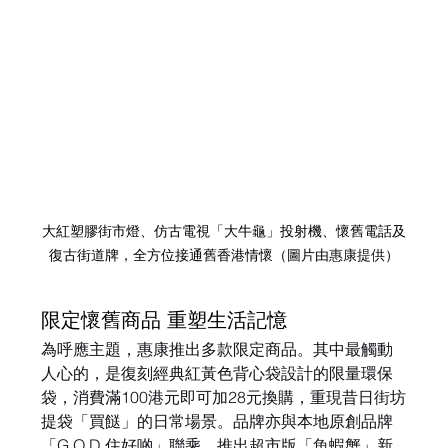
大紅塑膠街市燈、仿古電視「大牛龜」投射機、懷舊電話及
復古街道牌，全方位接通舊香港情懷（圖片由
惠康提供
）
限定懷舊商品 重塑生活記憶
為呼應主題，惠康推出多款限定商品。其中最觸動
人心的，是復刻經典紅黃色背心袋設計的限量環保
袋，消費滿100港元即可加28元換購，重現昔日街坊
提袋「買餸」的日常場景。品牌亦與本地原創品牌
「G.O.D.住好啲」聯乘，推出超市版「魚蝦蟹」新