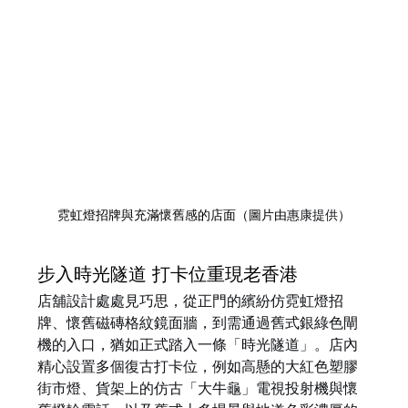
霓虹燈招牌與充滿懷舊感的店面（圖片由
惠康提供
）
步入時光隧道 打卡位重現老香港
店舖設計處處見巧思，從正門的繽紛仿霓虹燈招
牌、懷舊磁磚格紋鏡面牆，到需通過舊式銀綠色閘
機的入口，猶如正式踏入一條「時光隧道」。店內
精心設置多個復古打卡位，例如高懸的大紅色塑膠
街市燈、貨架上的仿古「大牛龜」電視投射機與懷