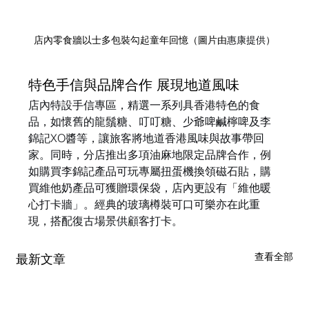
店內零食牆以士多包裝勾起童年回憶（圖片由
惠康提供
）
特色手信與品牌合作 展現地道風味
店內特設手信專區，精選一系列具香港特色的食
品，如懷舊的龍鬚糖、叮叮糖、少爺啤鹹檸啤及李
錦記XO醬等，讓旅客將地道香港風味與故事帶回
家。同時，分店推出多項油麻地限定品牌合作，例
如購買李錦記產品可玩專屬扭蛋機換領磁石貼，購
買維他奶產品可獲贈環保袋，店內更設有「維他暖
心打卡牆」。經典的玻璃樽裝可口可樂亦在此重
現，搭配復古場景供顧客打卡。
查看全部
最新文章