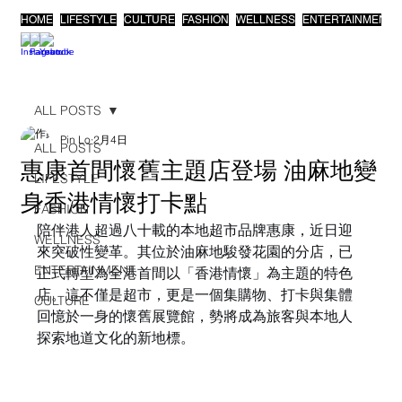
HOME
LIFESTYLE
CULTURE
FASHION
WELLNESS
ENTERTAINMENT
ALL POSTS
Pin Lo
2月4日
ALL POSTS
惠康首間懷舊主題店登場 油麻地變
LIFESTYLE
身香港情懷打卡點
FASHION
陪伴港人超過八十載的本地超市品牌惠康，近日迎
WELLNESS
來突破性變革。其位於油麻地駿發花園的分店，已
ENTERTAINMENT
正式轉型為全港首間以「香港情懷」為主題的特色
店。這不僅是超市，更是一個集購物、打卡與集體
CULTURE
回憶於一身的懷舊展覽館，勢將成為旅客與本地人
探索地道文化的新地標。