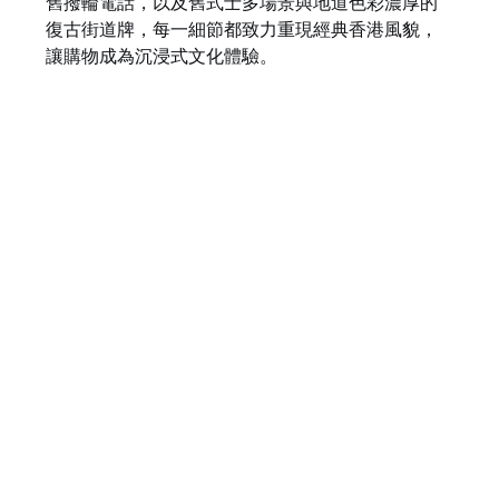
舊撥輪電話，以及舊式士多場景與地道色彩濃厚的
復古街道牌，每一細節都致力重現經典香港風貌，
讓購物成為沉浸式文化體驗。