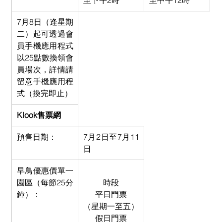
至下午2時
至中午12時
7月8日（逢星期
二）起可透過會
員手機應用程式
以25點數換領會
員場次，詳情請
留意手機應用程
式（換完即止）
Klook售票網
預售日期：
7月2日至7月11
日
早鳥優惠價單一
園區（每節25分
時段
鐘）：
平日門票
（星期一至五）
假日門票