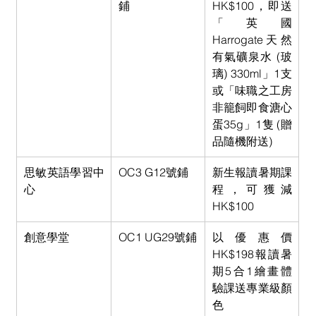
鋪
HK$100，即送
「英國
Harrogate天然
有氣礦泉水 (玻
璃) 330ml」1支
或「味職之工房
非籠飼即食溏心
蛋35g」1隻 (贈
品隨機附送)
思敏英語學習中
OC3 G12號鋪
新生報讀暑期課
心
程，可獲減
HK$100
創意學堂
OC1 UG29號鋪
以優惠價
HK$198報讀暑
期5合1繪畫體
驗課送專業級顏
色