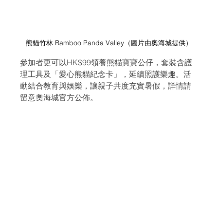
熊貓竹林 Bamboo Panda Valley（圖片由奧海城提供）
參加者更可以HK$99領養熊貓寶寶公仔，套裝含護
理工具及「愛心熊貓紀念卡」，延續照護樂趣。活
動結合教育與娛樂，讓親子共度充實暑假，詳情請
留意奧海城官方公佈。