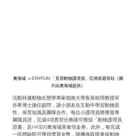
奧海城  x STAYFUN 「見習動物護理員」亞洲巡迴首站（圖
片由奧海城提供）
活動特邀動物生態學專家嶺南大學客座助理教授宋
亦希博士擔任顧問，讓小朋友在互動中學習動物習
性、保育知識及團隊合作。每位小護理員將獲發專
屬職員證，完成4項實習任務後可獲頒「動物護理員
證書」及HK$50奧海城美食現金券。此外，每完成
一區體驗即可獲得獎賞金幣，隨機換取限量版動物