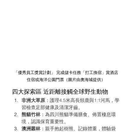
「優秀員工獎賞計劃」 完成儲卡任務「打工換宿」賞酒店
住宿或海洋公園門票（圖片由奧海城提供）
四大探索區 近距離接觸全球野生動物
非洲大草原
：護理4.5米高長頸鹿與1:1河馬，學
習檢查足部健康及清潔牙齒。
熊貓竹林
：為四川熊貓準備膳食、佈置棲息環
境，認識保育重要性。
澳洲叢林
：親手抱起樹熊、記錄體重，體驗袋