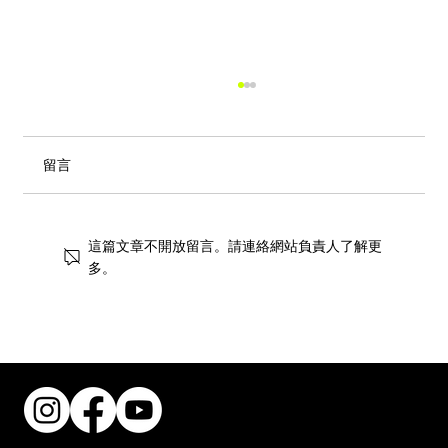
留言
這篇文章不開放留言。請連絡網站負責人了解更
多。
韓流教父 GD 權志龍代言！常陸野貓頭鷹
「雛菊愛爾啤酒」登陸惠康