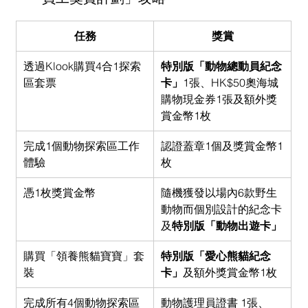
任務
獎賞
透過Klook購買4合1探索
特別版「動物總動員紀念
區套票
卡」
1張、HK$50奧海城
購物現金券1張及額外獎
賞金幣1枚
完成1個動物探索區工作
認證蓋章1個及獎賞金幣1
體驗
枚
憑1枚獎賞金幣
隨機獲發以場內6款野生
動物而個別設計的紀念卡
及
特別版「動物出遊卡」
購買「領養熊貓寶寶」套
特別版「愛心熊貓紀念
裝
卡」
及額外獎賞金幣1枚
完成所有4個動物探索區
動物護理員證書 1張、