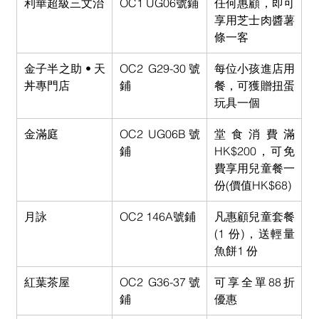
利華超級三文治
OC1 UG06號鋪
任何惠顧，即可
享用芝士肉醬薯
條一客
金子半之助 • 天
OC2 G29-30號
每位小孩進店用
丼專門店
鋪
餐，可獲贈扭蛋
玩具一個
金滿庭
OC2 UG06B號
堂食消費滿
鋪
HK$200，可免
費享用兒童餐一
份(價值HK$68)
月詠
OC2 146A號鋪
凡惠顧兒童套餐
(1 份)，送輕量
魚餅1 份
紅葉茶屋
OC2 G36-37號
可享全單88折
鋪
優惠