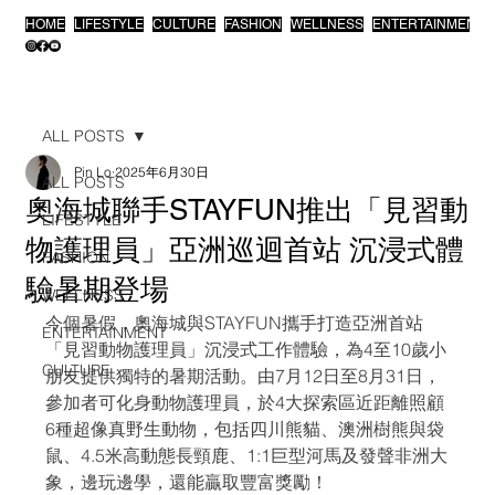
HOME
LIFESTYLE
CULTURE
FASHION
WELLNESS
ENTERTAINMENT
ALL POSTS
Pin Lo
2025年6月30日
ALL POSTS
奧海城聯手STAYFUN推出「見習動
LIFESTYLE
物護理員」亞洲巡迴首站 沉浸式體
FASHION
驗暑期登場
WELLNESS
今個暑假，奧海城與STAYFUN攜手打造亞洲首站
ENTERTAINMENT
「見習動物護理員」沉浸式工作體驗，為4至10歲小
CULTURE
朋友提供獨特的暑期活動。由7月12日至8月31日，
參加者可化身動物護理員，於4大探索區近距離照顧
6種超像真野生動物，包括四川熊貓、澳洲樹熊與袋
鼠、4.5米高動態長頸鹿、1:1巨型河馬及發聲非洲大
象，邊玩邊學，還能贏取豐富獎勵！