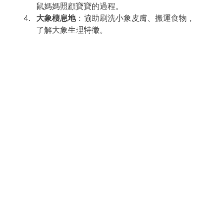
鼠媽媽照顧寶寶的過程。
大象棲息地
：協助刷洗小象皮膚、搬運食物，
了解大象生理特徵。