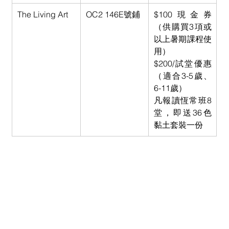
The Living Art
OC2 146E號鋪
$100現金券
（供購買3項或
以上暑期課程使
用）
$200/試堂優惠
（適合3-5歲、
6-11歲）
凡報讀恆常班8
堂，即送36色
黏土套裝一份