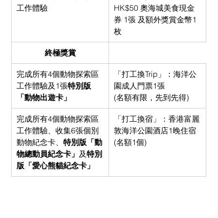
工作體驗
HK$50 奧海城美食現金
券 1張 及額外獎賞金幣1
枚
終極獎賞
完成所有4個動物探索區
「打工換Trip」：海洋公
工作體驗及1張
特別版
園成人門票1張 
「動物出遊卡」
(名額有限，先到先得)
完成所有4個動物探索區
「打工換宿」：香港富麗
工作體驗、收集6張個別
敦海洋公園酒店1晚住宿  
動物紀念卡、
特別版「動
(名額1個)
物總動員紀念卡」
及
特別
版「愛心熊貓紀念卡」