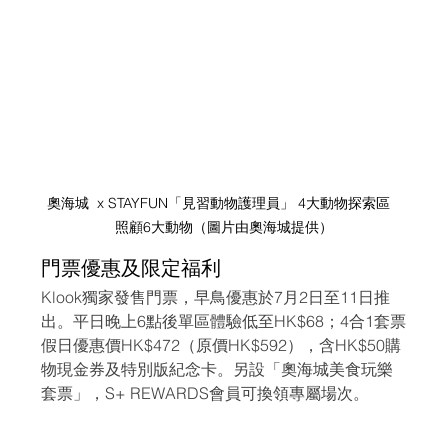
奧海城  x STAYFUN「見習動物護理員」 4大動物探索區   
照顧6大動物（圖片由奧海城提供）
門票優惠及限定福利
Klook獨家發售門票，早鳥優惠於7月2日至11日推
出。平日晚上6點後單區體驗低至HK$68；4合1套票
假日優惠價HK$472（原價HK$592），含HK$50購
物現金券及特別版紀念卡。另設「奧海城美食玩樂
套票」，S+ REWARDS會員可換領專屬場次。