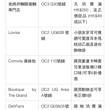
老媽拌麵關廟麵
OC3 G30號鋪
凡消費滿
專門店
HK$250，送正
價甜品 (HK$49
或以下)
Lovisa
OC2 UG62B號
小朋友穿耳可獲
鋪
贈可愛護耳冬甩
枕頭乙個及迷你
飾物袋
Comvita 康維他
OC2 110號鋪
購買麥蘆卡蜂蜜
兒童波板糖(3種
口味)可享6折優
惠
Boutique by 
OC2 UG Area 
購買動物盒可享
The Grand
A號鋪
有正價8折
DeliFans
OC2 G03&05號
購物消費滿