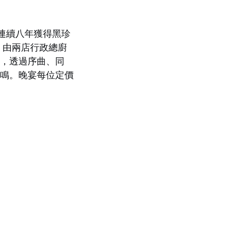
連續八年獲得黑珍
，由兩店行政總廚
魂，透過序曲、同
共鳴。晚宴每位定價