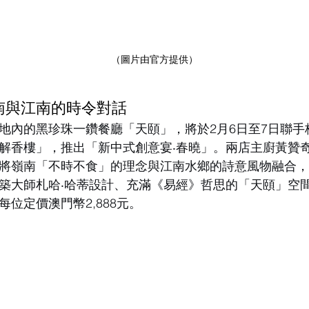
（圖片由官方提供）
南與江南的時令對話
地內的黑珍珠一鑽餐廳「天頤」，將於2月6日至7日聯手
解香樓」，推出「新中式創意宴‧春曉」。兩店主廚黃贊
將嶺南「不時不食」的理念與江南水鄉的詩意風物融合
築大師札哈‧哈蒂設計、充滿《易經》哲思的「天頤」空
位定價澳門幣2,888元。