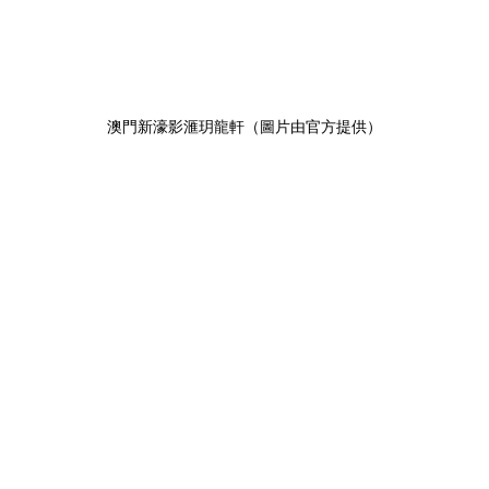
澳門新濠影滙玥龍軒（圖片由官方提供）