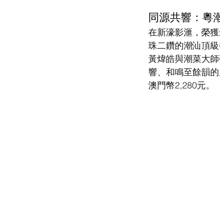
同源共響：粵
在新濠影滙，榮獲
珠二鑽的潮汕頂級
黃煒皓與潮菜大師
響、和鳴至餘韻的
澳門幣2,280元。