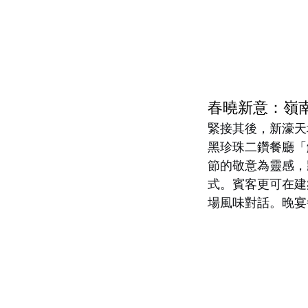
春曉新意：嶺
緊接其後，新濠天
黑珍珠二鑽餐廳「
節的敬意為靈感，
式。賓客更可在建
場風味對話。晚宴每