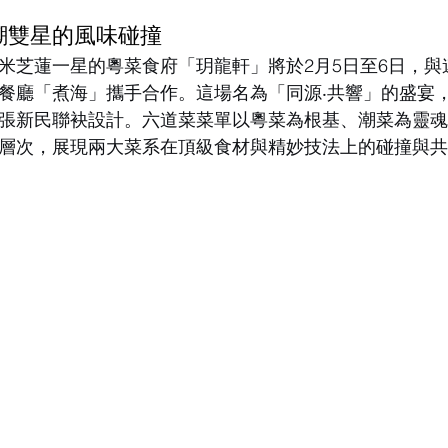
潮雙星的風味碰撞
米芝蓮一星的粵菜食府「玥龍軒」將於2月5日至6日，與
餐廳「煮海」攜手合作。這場名為「同源‧共響」的盛宴
張新民聯袂設計。六道菜菜單以粵菜為根基、潮菜為靈
層次，展現兩大菜系在頂級食材與精妙技法上的碰撞與