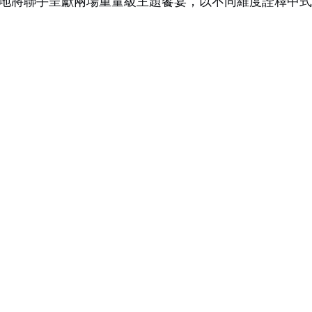
地將聯手呈獻兩場重量級主題饗宴，以不同維度詮釋中