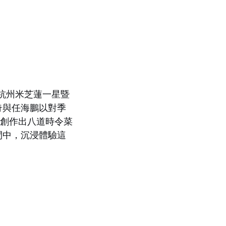
杭州米芝蓮一星暨
奇與任海鵬以對季
，創作出八道時令菜
間中，沉浸體驗這