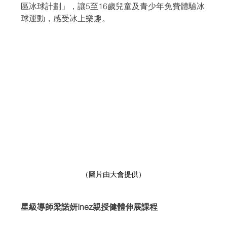
區冰球計劃」，讓5至16歲兒童及青少年免費體驗冰
球運動，感受冰上樂趣。
（圖片由大會提供）
星級導師梁諾妍Inez親授健體伸展課程