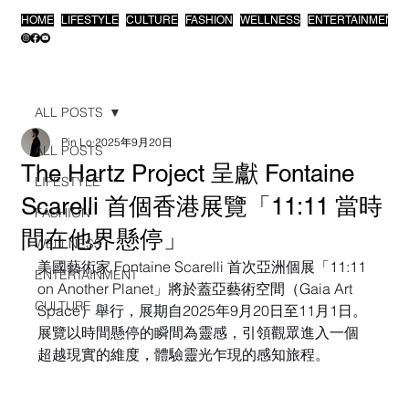
HOME
LIFESTYLE
CULTURE
FASHION
WELLNESS
ENTERTAINMENT
ALL POSTS
Pin Lo
2025年9月20日
ALL POSTS
The Hartz Project 呈獻 Fontaine
LIFESTYLE
Scarelli 首個香港展覽「11:11 當時
FASHION
間在他界懸停」
WELLNESS
美國藝術家 Fontaine Scarelli 首次亞洲個展「11:11 
ENTERTAINMENT
on Another Planet」將於蓋亞藝術空間（Gaia Art 
CULTURE
Space）舉行，展期自2025年9月20日至11月1日。
展覽以時間懸停的瞬間為靈感，引領觀眾進入一個
超越現實的維度，體驗靈光乍現的感知旅程。