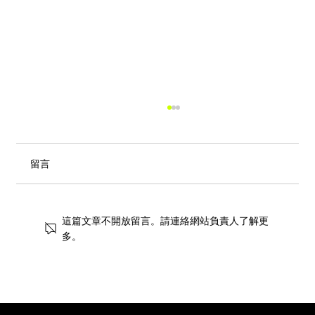
留言
這篇文章不開放留言。請連絡網站負責人了解更
多。
街頭風狂潮！IKEA 獨家手抓餅與盛夏椰子
甜品重磅登場