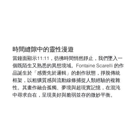
時間縫隙中的靈性漫遊
當鐘面顯示11:11，彷彿時間悄然靜止，我們墜入一
個既陌生又熟悉的異想境域。Fontaine Scarelli 的作
品誕生於「感覺先於邏輯」的創作狀態，掙脫傳統
框架，以粗獷質感與流動線條捕捉人類經驗的複雜
性。其畫作融合孤獨、夢境與超現實記憶，在混沌
中尋求自在，呈現美好與脆弱並存的微妙平衡。