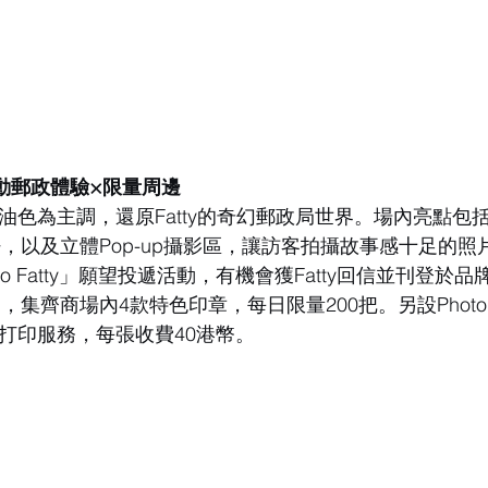
動郵政體驗×限量周邊
油色為主調，還原Fatty的奇幻郵政局世界。場內亮點包
公仔，以及立體Pop-up攝影區，讓訪客拍攝故事感十足的
r to Fatty」願望投遞活動，有機會獲Fatty回信並刊登
扇，集齊商場內4款特色印章，每日限量200把。另設Photo 
打印服務，每張收費40港幣。