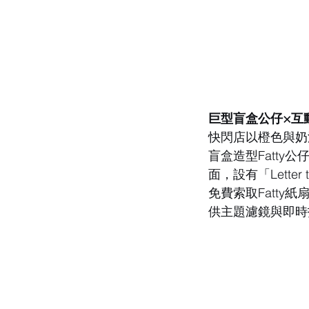
巨型盲盒公仔×互
快閃店以橙色與奶
盲盒造型Fatty
面，設有「Lette
免費索取Fatty紙
供主題濾鏡與即時