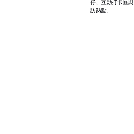
仔、互動打卡區與
訪熱點。