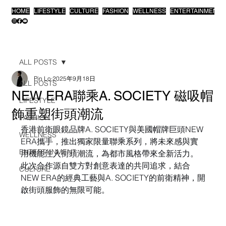
HOME
LIFESTYLE
CULTURE
FASHION
WELLNESS
ENTERTAINMENT
ALL POSTS
Pin Lo
2025年9月18日
ALL POSTS
NEW ERA聯乘A. SOCIETY 磁吸帽
LIFESTYLE
飾重塑街頭潮流
FASHION
香港前衛眼鏡品牌A. SOCIETY與美國帽牌巨頭NEW 
WELLNESS
ERA攜手，推出獨家限量聯乘系列，將未來感與實
ENTERTAINMENT
用機能注入街頭潮流，為都市風格帶來全新活力。
此次合作源自雙方對創意表達的共同追求，結合
CULTURE
NEW ERA的經典工藝與A. SOCIETY的前衛精神，開
啟街頭服飾的無限可能。