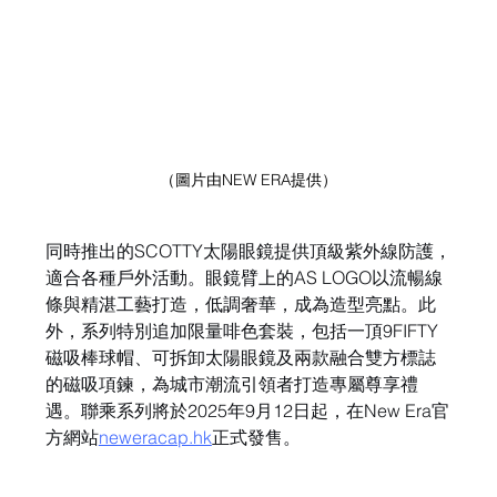
（圖片由NEW ERA提供）
同時推出的SCOTTY太陽眼鏡提供頂級紫外線防護，
適合各種戶外活動。眼鏡臂上的AS LOGO以流暢線
條與精湛工藝打造，低調奢華，成為造型亮點。此
外，系列特別追加限量啡色套裝，包括一頂9FIFTY
磁吸棒球帽、可拆卸太陽眼鏡及兩款融合雙方標誌
的磁吸項鍊，為城市潮流引領者打造專屬尊享禮
遇。聯乘系列將於2025年9月12日起，在New Era官
方網站
neweracap.hk
正式發售。