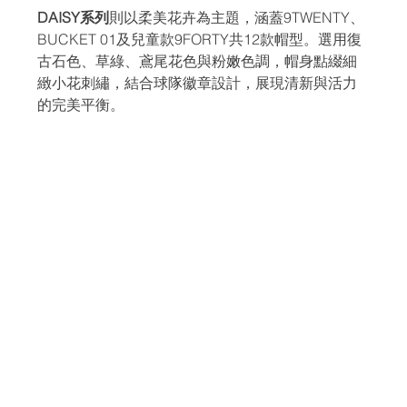
DAISY系列
則以柔美花卉為主題，涵蓋9TWENTY、
BUCKET 01及兒童款9FORTY共12款帽型。選用復
古石色、草綠、鳶尾花色與粉嫩色調，帽身點綴細
緻小花刺繡，結合球隊徽章設計，展現清新與活力
的完美平衡。