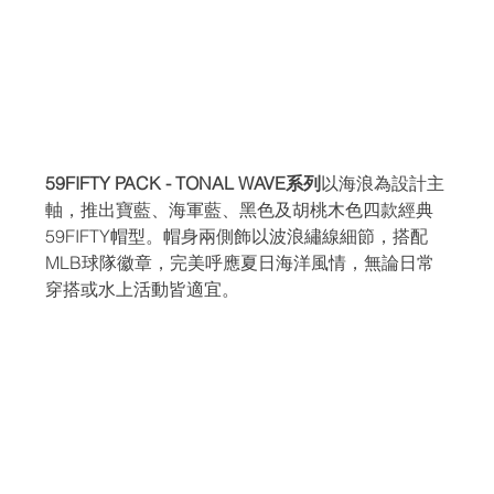
59FIFTY PACK - TONAL WAVE系列
以海浪為設計主
軸，推出寶藍、海軍藍、黑色及胡桃木色四款經典
59FIFTY帽型。帽身兩側飾以波浪繡線細節，搭配
MLB球隊徽章，完美呼應夏日海洋風情，無論日常
穿搭或水上活動皆適宜。