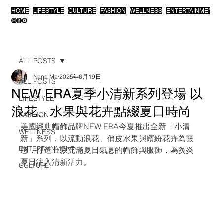
HOME
LIFESTYLE
CULTURE
FASHION
WELLNESS
ENTERTAINMENT
ALL POSTS
Nana Ma
2025年6月19日
ALL POSTS
NEW ERA夏季小清新系列登場 以
LIFESTYLE
浪花、水果與花卉點綴夏日時尚
FASHION
美國經典帽飾品牌NEW ERA今夏推出全新「小清
WELLNESS
新」系列，以流動浪花、俏皮水果與繽紛花卉為靈
ENTERTAINMENT
感，打造五款充滿夏日氣息的帽飾與服飾，為炎炎
夏日注入清新活力。
CULTURE