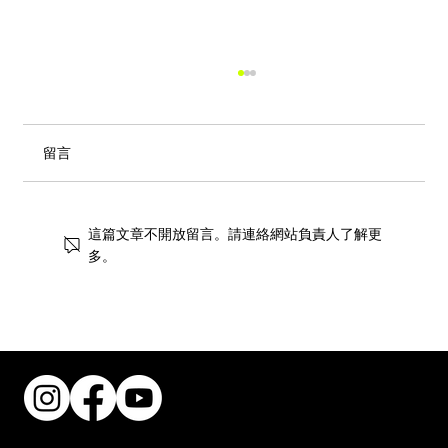
留言
這篇文章不開放留言。請連絡網站負責人了解更
多。
街頭藝術交織專業跑格！Saucony x Keith
Haring 聯名系列躍動登場