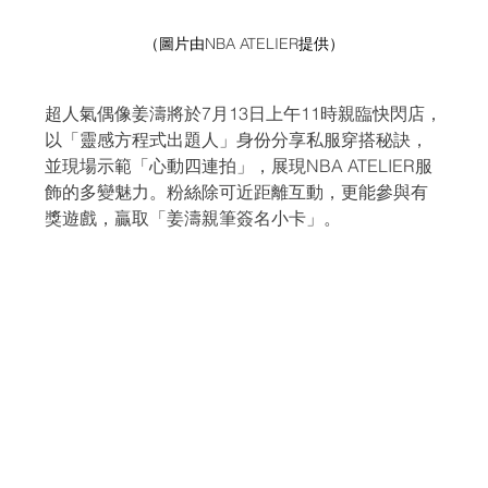
（圖片由
NBA ATELIER
提供）
超人氣偶像姜濤將於7月13日上午11時親臨快閃店，
以「靈感方程式出題人」身份分享私服穿搭秘訣，
並現場示範「心動四連拍」，展現NBA ATELIER服
飾的多變魅力。粉絲除可近距離互動，更能參與有
獎遊戲，贏取「姜濤親筆簽名小卡」。