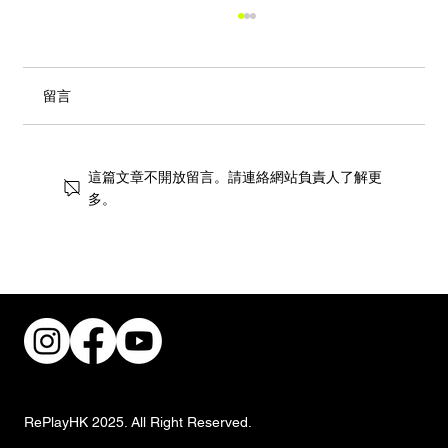
留言
這篇文章不開放留言。請連絡網站負責人了解更
多。
街頭風狂潮！IKEA 獨家手抓餅與盛夏椰子
甜品重磅登場
RePlayHK 2025. All Right Reserved.