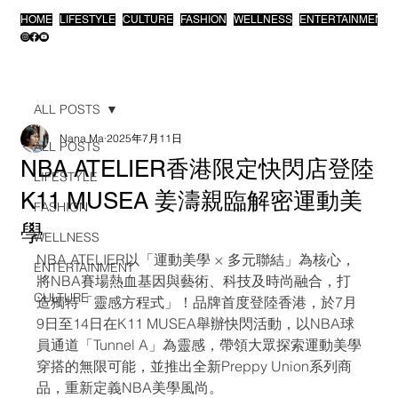
HOME
LIFESTYLE
CULTURE
FASHION
WELLNESS
ENTERTAINMENT
ALL POSTS
Nana Ma
2025年7月11日
ALL POSTS
NBA ATELIER香港限定快閃店登陸
LIFESTYLE
K11 MUSEA 姜濤親臨解密運動美
FASHION
學
WELLNESS
NBA ATELIER以「運動美學 × 多元聯結」為核心，
ENTERTAINMENT
將NBA賽場熱血基因與藝術、科技及時尚融合，打
CULTURE
造獨特「靈感方程式」！品牌首度登陸香港，於7月
9日至14日在K11 MUSEA舉辦快閃活動，以NBA球
員通道「Tunnel A」為靈感，帶領大眾探索運動美學
穿搭的無限可能，並推出全新Preppy Union系列商
品，重新定義NBA美學風尚。