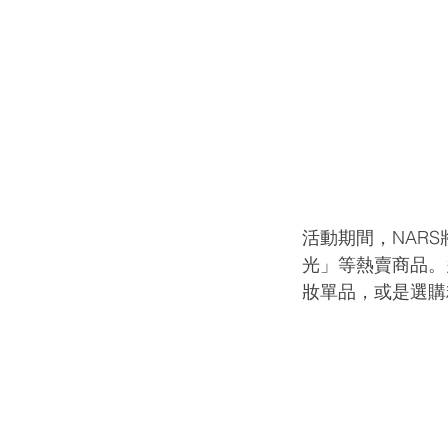
活動期間，NARS將推
光」等熱賣商品。
妝單品，或是選購