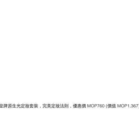
皇牌原生光定妝套裝，完美定妝法則，優惠價 MOP760 (價值 MOP1,367