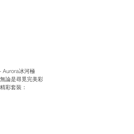
 Aurora冰河極
。無論是尋覓完美彩
分精彩套裝：