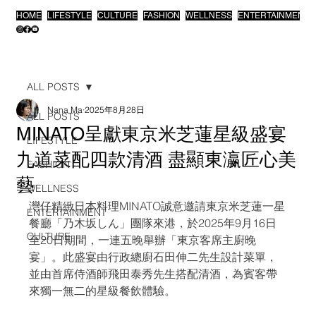
HOME
LIFESTYLE
CULTURE
FASHION
WELLNESS
ENTERTAINMENT
ALL POSTS
Nana Ma
2025年8月28日
ALL POSTS
MINATO呈獻東京米芝蓮星級盛宴
LIFESTYLE
九道菜配四款清酒 盡顯東瀛匠心美
FASHION
藝
WELLNESS
灣仔精緻日本料理MINATO誠意邀請東京米芝蓮一星
ENTERTAINMENT
餐廳「乃木坂しん」團隊來港，於2025年9月16日
CULTURE
至20日期間，一連五晚舉辦「東京客席主廚晚
宴」。此盛宴由行政總廚石田伸二先生設計菜單，
並由首席侍酒師飛田泰秀先生搭配清酒，為賓客帶
來獨一無二的星級餐飲體驗。