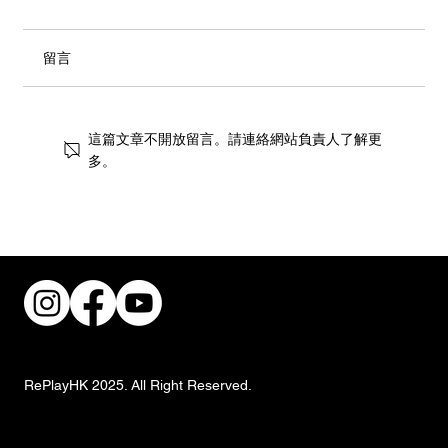
留言
這篇文章不開放留言。請連絡網站負責人了解更
多。
街頭風狂潮！IKEA 獨家手抓餅與盛夏椰子
甜品重磅登場
RePlayHK 2025. All Right Reserved.