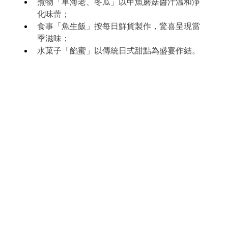
煮物「車海老、冬瓜」以甲魚蘑菇醬汁溫和淨
化味蕾；
食事「魚生飯」按每日鮮貨製作，驚喜呈現當
季滋味；
水菓子「餡蜜」以傳統日式甜點為盛宴作結。