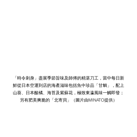
「時令刺身」盡展季節旨味及師傅的精湛刀工，當中每日新
鮮從日本空運到店的海產滋味包括魚中珍品「甘鯛」，配上
山葵、日本酸橘、海苔及紫蘇花，極致東瀛風味一觸即發；
另有肥美爽脆的「北寄貝」
（圖片由MINATO提供）