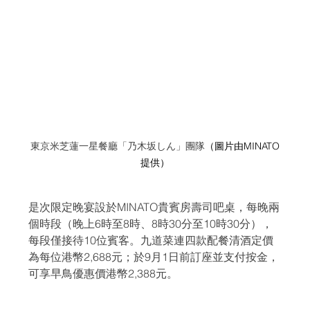
東京米芝蓮一星餐廳「乃木坂しん」團隊
（圖片由MINATO
提供）
是次限定晚宴設於MINATO貴賓房壽司吧桌，每晚兩
個時段（晚上6時至8時、8時30分至10時30分），
每段僅接待10位賓客。九道菜連四款配餐清酒定價
為每位港幣2,688元；於9月1日前訂座並支付按金，
可享早鳥優惠價港幣2,388元。