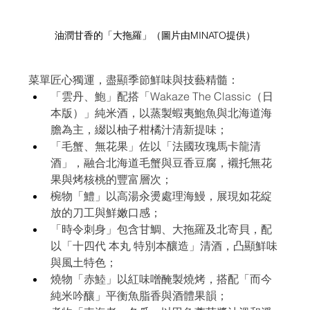
油潤甘香的「大拖羅」
（圖片由MINATO提供）
菜單匠心獨運，盡顯季節鮮味與技藝精髓：
「雲丹、鮑」配搭「Wakaze The Classic（日
本版）」純米酒，以蒸製蝦夷鮑魚與北海道海
膽為主，綴以柚子柑橘汁清新提味；
「毛蟹、無花果」佐以「法國玫瑰馬卡龍清
酒」，融合北海道毛蟹與豆香豆腐，襯托無花
果與烤核桃的豐富層次；
椀物「鱧」以高湯汆燙處理海鰻，展現如花綻
放的刀工與鮮嫩口感；
「時令刺身」包含甘鯛、大拖羅及北寄貝，配
以「十四代 本丸 特別本釀造」清酒，凸顯鮮味
與風土特色；
燒物「赤鯥」以紅味噌醃製燒烤，搭配「而今 
純米吟釀」平衡魚脂香與酒體果韻；