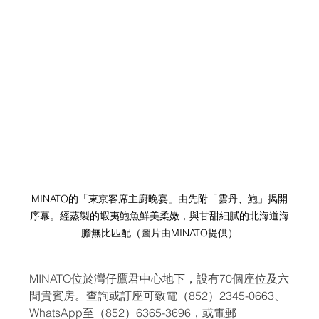
MINATO的「東京客席主廚晚宴」由先附「雲丹、鮑」揭開
序幕。經蒸製的蝦夷鮑魚鮮美柔嫩，與甘甜細膩的北海道海
膽無比匹配
（圖片由MINATO提供）
MINATO位於灣仔鷹君中心地下，設有70個座位及六
間貴賓房。查詢或訂座可致電（852）2345-0663、
WhatsApp至（852）6365-3696，或電郵