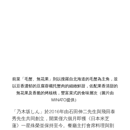
前菜「毛蟹、無花果」則以搜羅自北海道的毛蟹為主角，並
以豆香濃郁的豆腐蓉襯托蟹肉的細緻鮮甜，佐配果香清甜的
無花果及香脆的烤核桃，豐富菜式的食味層次
（圖片由
MINATO提供）
「乃木坂しん」於2016年由石田伸二先生與飛田泰
秀先生共同創立，開業僅六個月即獲《日本米芝
蓮》一星殊榮並保持至今。餐廳主打會席料理與割