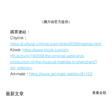
（圖片由官方提供）
購票連結：
Citylink：
https://cultural.cityline.com.hk/en/2026/matilda.html
Klook: 
https://www.klook.com/zh-
HK/activity/192059-the-original-west-end-
production-of-the-musical-matilda-in-shenzhen/?
dd_referrer=
Art-mate：
https://www.art-mate.net/doc/91153
查看全部
最新文章