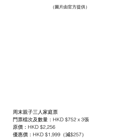
（圖片由官方提供）
周末親子三人家庭票
門票檔次及數量：HKD $752 x 3張
原價：HKD $2,256
優惠價：HKD $1,999（減$257）