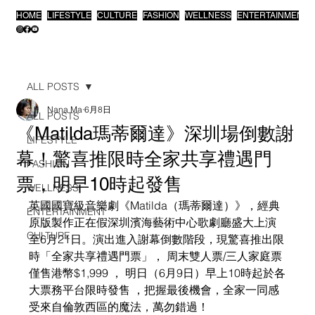
HOME
LIFESTYLE
CULTURE
FASHION
WELLNESS
ENTERTAINMENT
ALL POSTS
Nana Ma
6月8日
ALL POSTS
《Matilda瑪蒂爾達》深圳場倒數謝
LIFESTYLE
幕！驚喜推限時全家共享禮遇門
FASHION
票，明早10時起發售
WELLNESS
英國國寶級音樂劇《Matilda（瑪蒂爾達）》，經典
ENTERTAINMENT
原版製作正在假深圳濱海藝術中心歌劇廳盛大上演
CULTURE
至6月21日。演出進入謝幕倒數階段，現驚喜推出限
時「全家共享禮遇門票」， 周末雙人票/三人家庭票
僅售港幣$1,999 ， 明日（6月9日）早上10時起於各
大票務平台限時發售 ，把握最後機會，全家一同感
受來自倫敦西區的魔法，萬勿錯過！