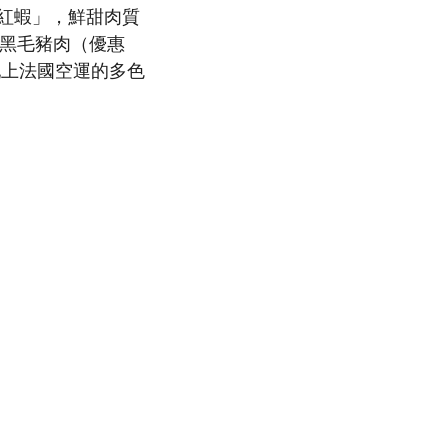
牙紅蝦」，鮮甜肉質
亞黑毛豬肉（優惠
雲吞，配上法國空運的多色