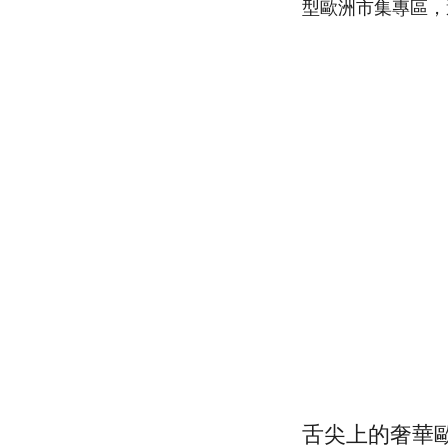
型歐洲市集專區，
舌尖上的奢華