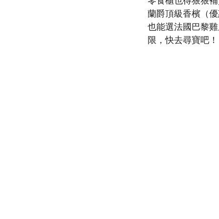
零食櫃也得狠狠補
蘭爵頂級香檳（優惠
也能選法國巴黎雞
限，快去尋寶吧！