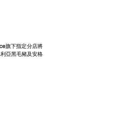
ace
旗下指定分店將
比利亞黑毛豬及安格