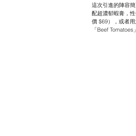
這次引進的陣容簡
配超濃郁蝦膏，性價
價 $69），或者用意
「Beef Toma