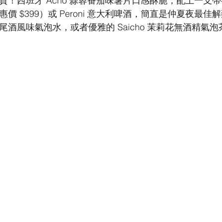
貨！西班牙 Acho 蒜蓉番茄味薯片口感酥脆，配上一支
價 $399）或 Peroni 意大利啤酒，簡直是仲夏夜最
尾酒風味氣泡水，或者優雅的 Saicho 茉莉花無酒精氣