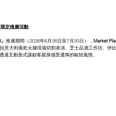
」限定推廣活動
6」
推廣期間（2026年6月26日至7月30日），
Market Pl
括意大利風乾火腿現場切割表演、芝士品酒工作坊、伊
透過互動形式讓顧客親身感受濃厚的歐陸風情。