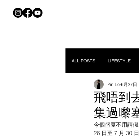
ALL POSTS
LIFESTYLE
Pin Lo
6月27日
飛唔到去歐
集過嚟
今個盛夏不用請假坐長
26 日至 7 月