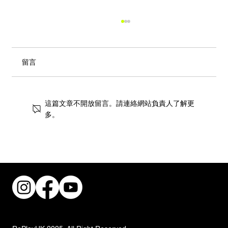
留言
這篇文章不開放留言。請連絡網站負責人了解更
多。
街頭風狂潮！IKEA 獨家手抓餅與盛夏椰子
甜品重磅登場