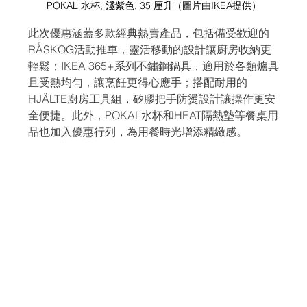
POKAL 水杯, 淺紫色, 35 厘升（圖片由IKEA提供）
此次優惠涵蓋多款經典熱賣產品，包括備受歡迎的
RÅSKOG活動推車，靈活移動的設計讓廚房收納更
輕鬆；IKEA 365+系列不鏽鋼鍋具，適用於各類爐具
且受熱均勻，讓烹飪更得心應手；搭配耐用的
HJÄLTE廚房工具組，矽膠把手防燙設計讓操作更安
全便捷。此外，POKAL水杯和HEAT隔熱墊等餐桌用
品也加入優惠行列，為用餐時光增添精緻感。