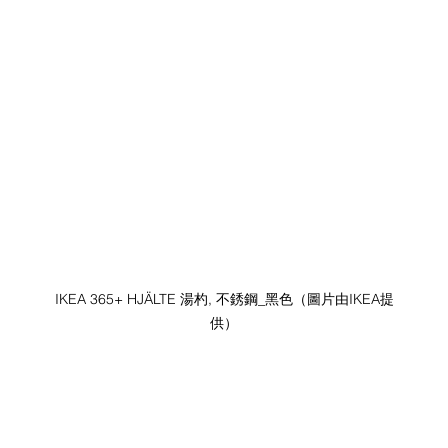
IKEA 365+ HJÄLTE 湯杓, 不銹鋼_黑色（圖片由IKEA提
供）