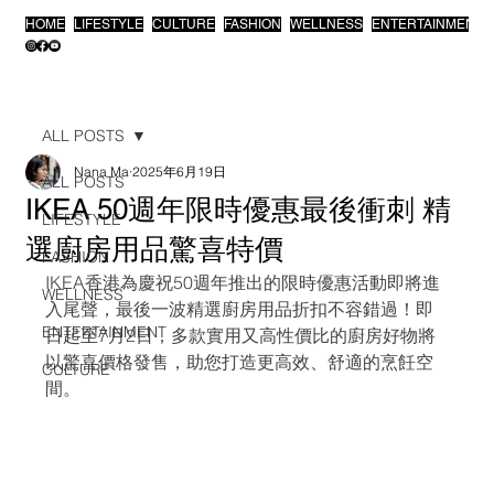
HOME
LIFESTYLE
CULTURE
FASHION
WELLNESS
ENTERTAINMENT
ALL POSTS
Nana Ma
2025年6月19日
ALL POSTS
IKEA 50週年限時優惠最後衝刺 精
LIFESTYLE
選廚房用品驚喜特價
FASHION
IKEA香港為慶祝50週年推出的限時優惠活動即將進
WELLNESS
入尾聲，最後一波精選廚房用品折扣不容錯過！即
ENTERTAINMENT
日起至7月2日，多款實用又高性價比的廚房好物將
以驚喜價格發售，助您打造更高效、舒適的烹飪空
CULTURE
間。