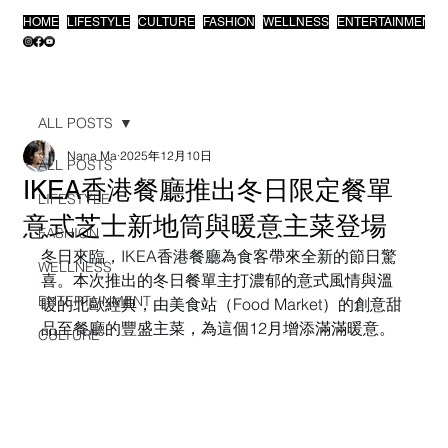
HOME
LIFESTYLE
CULTURE
FASHION
WELLNESS
ENTERTAINMENT
ALL POSTS
Nana Ma
2025年12月10日
ALL POSTS
IKEA香港餐廳推出冬日限定餐單
LIFESTYLE
意式芝士新地筒與暖意主菜登場
FASHION
冬日來臨，IKEA香港餐廳為食客帶來全新的節日驚
WELLNESS
喜。本次推出的冬日餐單主打濃郁的意式風情與溫
ENTERTAINMENT
暖的北歐經典，由美食站（Food Market）的創意甜
品至餐廳的豐盛主菜，為這個12月增添滿滿暖意。
CULTURE