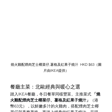
燒火雞配煙肉芝士椰菜仔,薯格及紅果子燒汁  HKD $63（圖
片由IKEA提供）
餐廳主菜：北歐經典與暖心之選
踏入IKEA餐廳，冬日餐單同樣豐富。主推菜式 
「燒
火雞配煙肉芝士椰菜仔、薯格及紅果子燒汁」
（港
幣63元），以鮮嫩多汁的火雞肉，搭配煙肉芝士椰