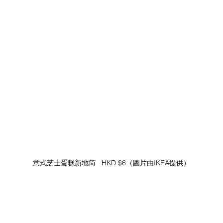
意式芝士蛋糕新地筒   HKD $6（圖片由IKEA提供）