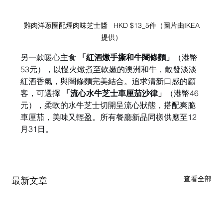
雞肉洋蔥圈配煙肉味芝士醬   HKD $13_5件（圖片由IKEA
提供）
另一款暖心主食 
「紅酒燉手撕和牛闊條麵」
（港幣
53元），以慢火燉煮至軟嫩的澳洲和牛，散發淡淡
紅酒香氣，與闊條麵完美結合。追求清新口感的顧
客，可選擇 
「流心水牛芝士車厘茄沙律」
（港幣46
元），柔軟的水牛芝士切開呈流心狀態，搭配爽脆
車厘茄，美味又輕盈。所有餐廳新品同樣供應至12
月31日。
查看全部
最新文章