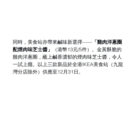
同時，美食站亦帶來鹹味新選擇——
「雞肉洋蔥圈
配煙肉味芝士醬」
（港幣13元/5件）。金黃酥脆的
雞肉洋蔥圈，蘸上鹹香濃郁的煙肉味芝士醬，令人
一試上癮。以上三款新品於全港IKEA美食站（九龍
灣分店除外）供應至12月31日。