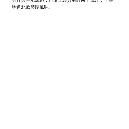
菜仔與香脆薯格，再淋上經典的紅果子燒汁，呈現
地道北歐節慶風味。