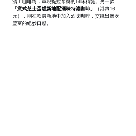
灑上咖啡粉，重現提拉米蘇的風味精髓。另一款 
「意式芝士蛋糕新地配酒味特濃咖啡」
（港幣16
元），則在軟滑新地中加入酒味咖啡，交織出層次
豐富的絕妙口感。