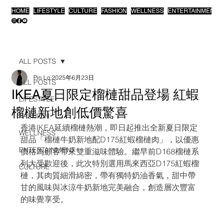
HOME
LIFESTYLE
CULTURE
FASHION
WELLNESS
ENTERTAINMENT
ALL POSTS
Pin Lo
2025年6月23日
ALL POSTS
IKEA夏日限定榴槤甜品登場 紅蝦
LIFESTYLE
榴槤新地創低價驚喜
FASHION
香港IKEA延續榴槤熱潮，即日起推出全新夏日限定
WELLNESS
甜品「榴槤牛奶新地配D175紅蝦榴槤肉」，以優惠
ENTERTAINMENT
價格為顧客帶來雙重滋味體驗。繼早前D168榴槤系
列大受歡迎後，此次特別選用馬來西亞D175紅蝦榴
CULTURE
槤，其肉質細滑綿密，帶有獨特奶油香氣，甜中帶
甘的風味與冰涼牛奶新地完美融合，創造層次豐富
的味覺享受。