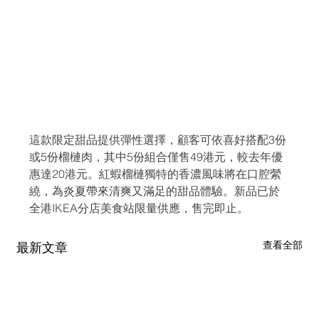
這款限定甜品提供彈性選擇，顧客可依喜好搭配3份
或5份榴槤肉，其中5份組合僅售49港元，較去年優
惠達20港元。紅蝦榴槤獨特的香濃風味將在口腔縈
繞，為炎夏帶來清爽又滿足的甜品體驗。新品已於
全港IKEA分店美食站限量供應，售完即止。
查看全部
最新文章