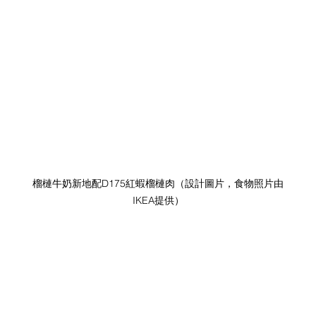
榴槤牛奶新地配D175紅蝦榴槤肉（設計圖片，食物照片由
IKEA提供）