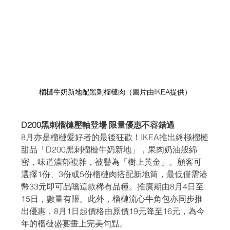
榴槤牛奶新地配黑刺榴槤肉（圖片由IKEA提供）
D200黑刺榴槤壓軸登場 限量優惠不容錯過
8月亦是榴槤愛好者的最後狂歡！IKEA推出終極榴槤
甜品「D200黑刺榴槤牛奶新地」，果肉奶油般綿
密，味道濃郁複雜，被譽為「樹上黃金」。顧客可
選擇1份、3份或5份榴槤肉搭配新地筒，最低僅需港
幣33元即可品嚐這款稀有品種。推廣期由8月4日至
15日，數量有限。此外，榴槤流心牛角包亦同步推
出優惠，8月1日起價格由原價19元降至16元，為今
年的榴槤盛宴畫上完美句點。