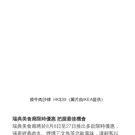
燒牛肉沙律  HK$39（圖片由IKEA提供）
瑞典美食廊限時優惠 把握最後機會
瑞典美食廊將於8月8日至27日推出多款限時優惠，
涵蓋經典肉丸、煙燻三文魚等北歐風味，讓顧客以