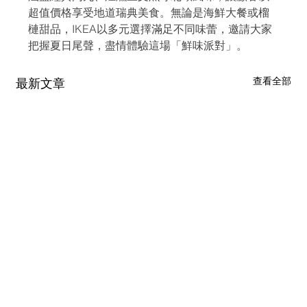
超值價格享受地道瑞典美食。無論是海鮮大餐或榴
槤甜品，IKEA以多元選擇滿足不同味蕾，邀請大家
把握夏日尾聲，盡情體驗這場「鮮味派對」。
查看全部
最新文章