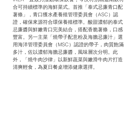
合可持續標準的海鮮菜式。首推「泰式忌廉青口配
薯條」，青口獲水產養殖管理委員會（ASC）認
證，確保來源符合環保養殖標準。酸甜濃郁的泰式
忌廉醬與鮮嫩青口完美結合，搭配香脆薯條，口感
豐富。另一主菜「燒帶子配意粉及海膽忌廉汁」選
用海洋管理委員會（MSC）認證的帶子，肉質飽滿
多汁，佐以濃郁海膽忌廉醬，風味層次分明。此
外，「燒牛肉沙律」以新鮮蔬菜與嫩滑牛肉片打造
清爽輕食，為夏日餐桌增添健康選擇。