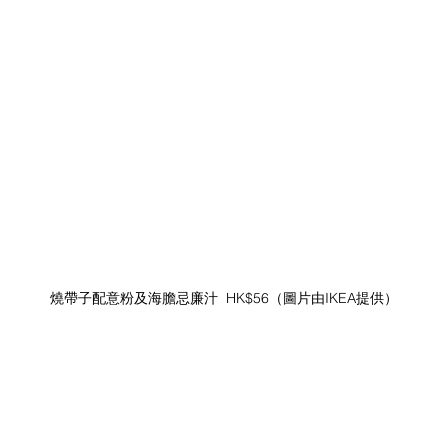
燒帶子配意粉及海膽忌廉汁  HK$56（圖片由IKEA提供）