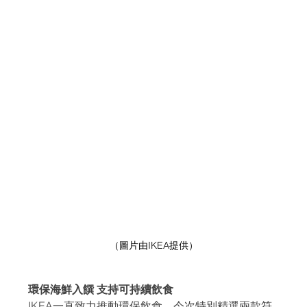
（圖片由IKEA提供）
環保海鮮入饌 支持可持續飲食
IKEA一直致力推動環保飲食，今次特別精選兩款符