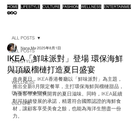
HOME
LIFESTYLE
CULTURE
FASHION
WELLNESS
ENTERTAINMENT
ALL POSTS
Nana Ma
2025年8月1日
ALL POSTS
IKEA「鮮味派對」登場 環保海鮮
LIFESTYLE
與頂級榴槤打造夏日盛宴
FASHION
炎炎夏日，IKEA香港餐廳以「鮮味派對」為主題，
WELLNESS
推出全新8月限定餐單，主打環保海鮮與榴槤甜品，
ENTERTAINMENT
為食客帶來清爽開胃的夏日滋味。同時，IKEA延續
對可持續發展的承諾，精選符合國際認證的海鮮食
CULTURE
材，讓顧客享受美食之餘，也能為海洋生態盡一份
力。