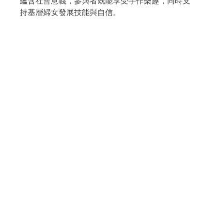
蘊含社會意義，參與者既能享受手作樂趣，同時支
持基層婦女發展技能與自信。