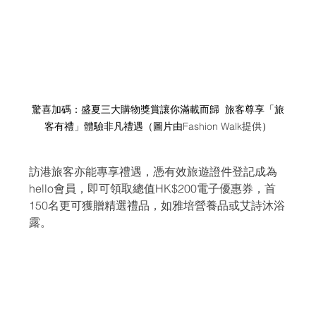
驚喜加碼：盛夏三大購物獎賞讓你滿載而歸  旅客尊享「旅
客有禮」體驗非凡禮遇（圖片由
Fashion Walk提供
）
訪港旅客亦能專享禮遇，憑有效旅遊證件登記成為
hello會員，即可領取總值HK$200電子優惠券，首
150名更可獲贈精選禮品，如雅培營養品或艾詩沐浴
露。