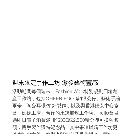
週末限定手作工坊 激發藝術靈感
活動期間每個週末，Fashion Walk特別規劃四場創
意工作坊，包括CHEER-FOOD鈎織公仔、藝術手繪
雨傘、陶瓷耳環/扣針製作，以及與香港婦女中心協
會「姊妹工房」合作的果凍蠟燭工作坊。hello會員
憑即日電子消費滿HK$300或2,500積分即可換領名
額，親手製作獨特紀念品。其中果凍蠟燭工作坊更