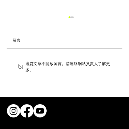
留言
這篇文章不開放留言。請連絡網站負責人了解更
多。
街頭風狂潮！IKEA 獨家手抓餅與盛夏椰子
甜品重磅登場