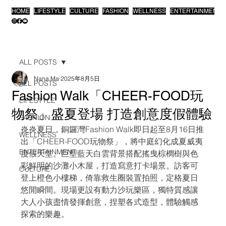
HOME
LIFESTYLE
CULTURE
FASHION
WELLNESS
ENTERTAINMENT
ALL POSTS
Nana Ma
2025年8月5日
ALL POSTS
Fashion Walk「CHEER-FOOD玩
LIFESTYLE
物祭」盛夏登場 打造創意度假體驗
FASHION
炎炎夏日，銅鑼灣Fashion Walk即日起至8月16日推
WELLNESS
出「CHEER-FOOD玩物祭」，將中庭幻化成夏威夷
ENTERTAINMENT
度假天堂。巨型藍天白雲背景搭配搖曳棕櫚樹與色
彩鮮明的沙灘小木屋，打造寫意打卡場景。訪客可
CULTURE
登上橙色小樓梯，倚靠救生圈裝置拍照，定格夏日
悠閒瞬間。現場更設有動力沙玩樂區，獨特質感讓
大人小孩盡情發揮創意，捏塑各式造型，體驗觸感
探索的樂趣。