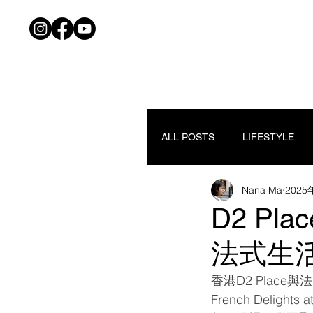
ALL POSTS
LIFESTYLE
Nana Ma
2025
D2 P
法式生
香港D2 Place
French Deli