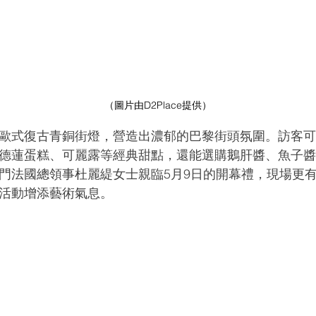
（圖片由D2Place提供）
歐式復古青銅街燈，營造出濃郁的巴黎街頭氛圍。訪客
德蓮蛋糕、可麗露等經典甜點，還能選購鵝肝醬、魚子
門法國總領事杜麗緹女士親臨5月9日的開幕禮，現場更
活動增添藝術氣息。