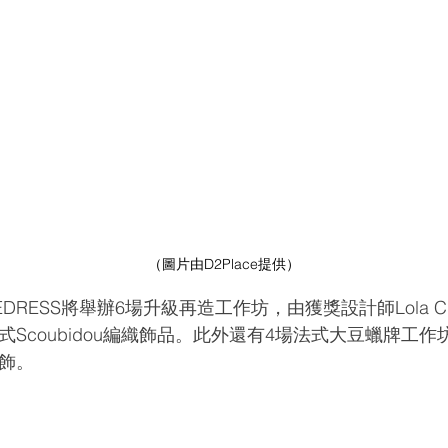
（圖片由D2Place提供）
DRESS將舉辦6場升級再造工作坊，由獲獎設計師Lola C
Scoubidou編織飾品。此外還有4場法式大豆蠟牌工
飾。