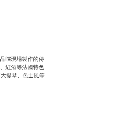
可品嚐現場製作的傳
醬、紅酒等法國特色
有大提琴、色士風等