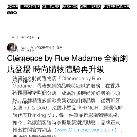
HOME
LIFESTYLE
CULTURE
FASHION
WELLNESS
ENTERTAINMENT
ALL POSTS
Nana Ma
2025年4月10日
ALL POSTS
Clémence by Rue Madame 全新網
LIFESTYLE
店登場 時尚購物體驗再升級
FASHION
法國知名時尚選物店「Clémence by Rue 
WELLNESS
Madame」憑藉獨到的品味與細膩的服務，在香港
ENTERTAINMENT
迅速擴展至六間分店，成為許多時尚愛好者的心頭
好。品牌精選多個歐美新銳設計師品牌，從西班牙
CULTURE
女裝Indi & Cold、法國小眾品牌FRNCH，到環保時
尚代表Thinking Mu，每一件單品都彰顯獨特風格。
如今，為讓顧客隨時掌握最新潮流動態，品牌正式
推出首間官方網店（
www.Clemenceworld.com
），