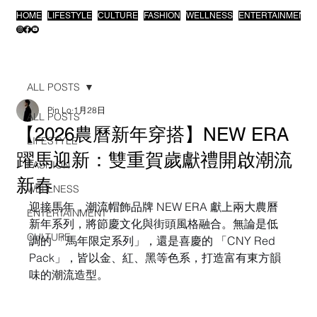
HOME
LIFESTYLE
CULTURE
FASHION
WELLNESS
ENTERTAINMENT
ALL POSTS
Pin Lo
1月28日
ALL POSTS
【2026農曆新年穿搭】NEW ERA
LIFESTYLE
躍馬迎新：雙重賀歲獻禮開啟潮流
FASHION
新春
WELLNESS
迎接馬年，潮流帽飾品牌 NEW ERA 獻上兩大農曆
ENTERTAINMENT
新年系列，將節慶文化與街頭風格融合。無論是低
CULTURE
調的 「馬年限定系列」，還是喜慶的 「CNY Red 
Pack」，皆以金、紅、黑等色系，打造富有東方韻
味的潮流造型。