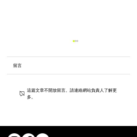
留言
這篇文章不開放留言。請連絡網站負責人了解更
多。
街頭風狂潮！IKEA 獨家手抓餅與盛夏椰子
甜品重磅登場