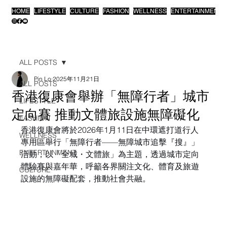
HOME
LIFESTYLE
CULTURE
FASHION
WELLNESS
ENTERTAINMENT
ALL POSTS
Pin Lo
2025年11月21日
ALL POSTS
香港復康會舉辦「無障行者」城市
LIFESTYLE
定向賽 推動文體旅設施無障礙化
FASHION
香港復康會將於2026年1月11日在中環遮打道行人
WELLNESS
專用區舉行「無障行者——無障城市追擊『搜』」
ENTERTAINMENT
活動，以「全城・文體旅」為主題，透過城市定向
體驗賽與嘉年華，呼籲各界關注文化、體育及旅遊
CULTURE
設施的無障礙配套，推動社會共融。