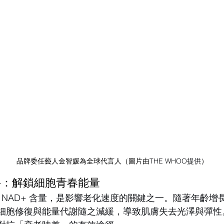
品牌委任藝人金智媛為全球代言人（圖片由
THE WHOO提供
）
+：解鎖細胞青春能量
 NAD+ 含量，是影響老化速度的關鍵之一。隨著年齡增
，細胞修復與能量代謝隨之減緩，導致肌膚失去光澤與彈