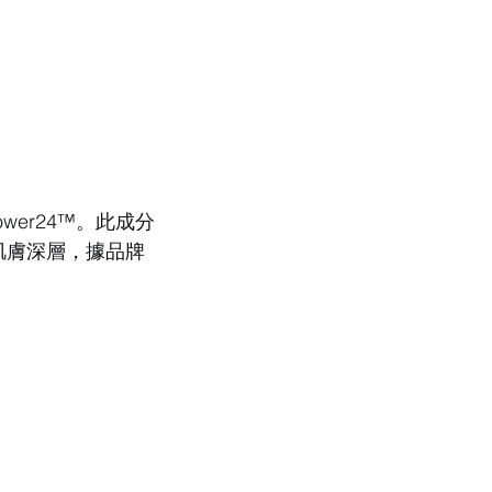
wer24™。此成分
肌膚深層，據品牌