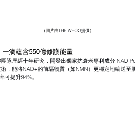
（圖片由
THE WHOO提供
）
一滴蘊含550億修護能量
OO團隊歷經十年研究，開發出獨家抗衰老專利成分 NAD Po
技術，能將NAD+的前驅物質（如NMN）更穩定地輸送至
率可提升94%。