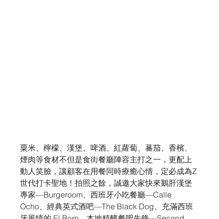
粟米、檸檬、漢堡、啤酒、紅蘿蔔、蕃茄、香檳、
煙肉等食材不但是食街餐廳陣容主打之一，更配上
動人笑臉，讓顧客在用餐同時療癒心情，定必成為Z
世代打卡聖地！拍照之餘，誠邀大家快來鵝肝漢堡
專家—Burgeroom、西班牙小吃餐廳—Calle 
Ocho、經典英式酒吧—The Black Dog、充滿西班
牙風情的 El Born、本地精釀餐吧先鋒—Second 