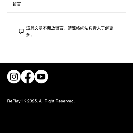
留言
這篇文章不開放留言。請連絡網站負責人了解更
多。
香港杜莎夫人蠟像館「國民初戀」秀智與
「魅力男神」金宇彬以經典造型亮相！再
推「2025港人生日禮遇」
RePlayHK 2025. All Right Reserved.