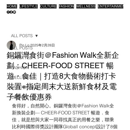
HOME
LIFESTYLE
CULTURE
FASHION
WELLNESS
ENTERTAINMENT
ALL POSTS
Pin Lo
2025年2月28日
ALL POSTS
銅鑼灣食街＠Fashion Walk全新企
LIFESTYLE
劃：CHEER-FOOD STREET 暢
FASHION
遊・食佳｜打造8大食物藝術打卡
WELLNESS
裝置+指定周末大送新鮮食材及電
ENTERTAINMENT
子餐飲優惠券
CULTURE
食得好，自然開心。銅鑼灣食街＠Fashion Walk全
新換裝企劃— CHEER-FOOD STREET 暢遊．食
佳，就是想與大家一同尋找真正的用餐之樂，聯乘
比利時國際得獎設計團隊Globall concept設計了8個