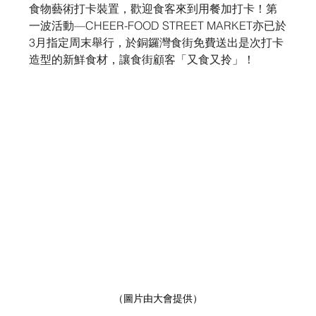
食物藝術打卡裝置，歡迎食客來到用餐加打卡！第
一波活動—CHEER-FOOD STREET MARKET亦已於
3月指定周末舉行，於銅鑼灣食街免費送出是次打卡
造型的新鮮食材，讓食街顧客「又食又拎」！
（圖片由大會提供）