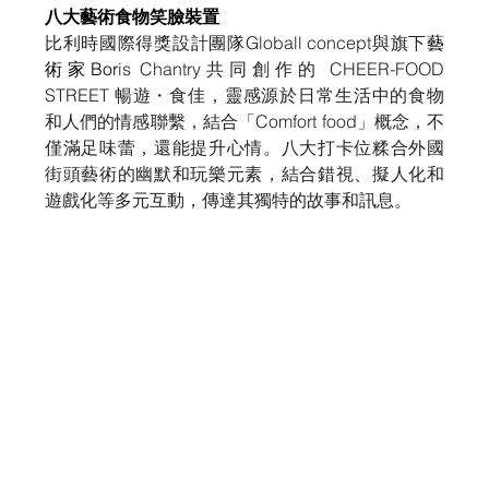
八大藝術食物笑臉裝置
比利時國際得獎設計團隊Globall concept與旗下
藝
術家Bor
is Chantry共同創作的 CHEER-FOOD 
STREET 暢遊・食佳，靈感源於日常生活中的食物
和人們的情感聯繫，結合「Comfort food」概念，不
僅滿足味蕾，還能提升心情。八大打卡位糅合外國
街頭藝術的幽默和玩樂元素，結合錯視、擬人化和
遊戲化等多元互動，傳達其獨特的故事和訊息。