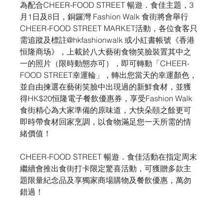
為配合CHEER-FOOD STREET 暢遊．食佳主題，3
月1日及8日，銅鑼灣 Fashion Walk 食街將會舉行
CHEER-FOOD STREET MARKET活動，各位食客只
需追蹤及標註@hkfashionwalk 或小紅書帳號《香港
恒隆商场》，上載於八大藝術食物笑臉裝置其中之
一的照片（限時動態亦可），即可轉動「CHEER-
FOOD STREET幸運輪」，轉出您當天的幸運顏色，
並自由揀選在藝術笑臉中出現過的新鮮食材，並獲
得HK$20恒隆電子餐飲優惠券，享受Fashion Walk
食街精心為大家準備的原味道，大快朵頤之餘更可
即時帶食材回家烹調，以食物滿足您一天所需的情
緒價值！
CHEER-FOOD STREET 暢遊．食佳活動在指定周末
繼續會推出食街打卡限定驚喜活動，可獲贈多款主
題限量紀念品及享獨家商場購物及餐飲優惠，萬勿
錯過！