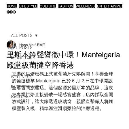
HOME
LIFESTYLE
CULTURE
FASHION
WELLNESS
ENTERTAINMENT
ALL POSTS
Nana Ma
6月8日
ALL POSTS
里斯本鈴聲響徹中環！Manteigaria
LIFESTYLE
殿堂級葡撻空降香港
FASHION
香港的烘焙密碼正式被葡萄牙先驅解開！享譽全球
WELLNESS
的葡撻標竿 Manteigaria 已於 6 月 2 日在中環開設
ENTERTAINMENT
全港首間旗艦店。這個起源於里斯本的品牌，這次
把專業烘焙直接變成一場感官盛宴，店內採取全開
CULTURE
放式設計，讓大家透過玻璃窗，親眼直擊職人將麵
糰壓製入模、精準灌注滑順漿餡的治癒過程。