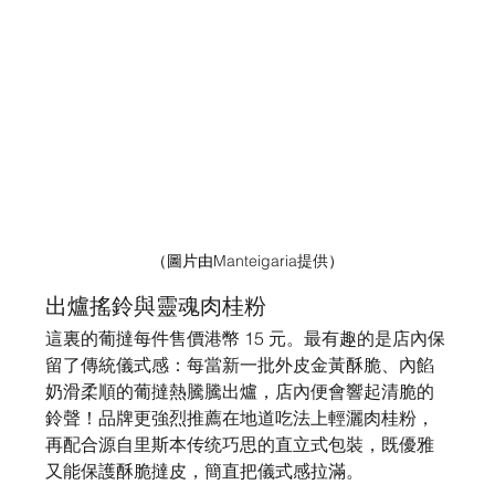
（圖片由
Manteigaria提供
）
出爐搖鈴與靈魂肉桂粉
這裏的葡撻每件售價港幣 15 元。最有趣的是店內保
留了傳統儀式感：每當新一批外皮金黃酥脆、內餡
奶滑柔順的葡撻熱騰騰出爐，店內便會響起清脆的
鈴聲！品牌更強烈推薦在地道吃法上輕灑肉桂粉，
再配合源自里斯本传统巧思的直立式包裝，既優雅
又能保護酥脆撻皮，簡直把儀式感拉滿。