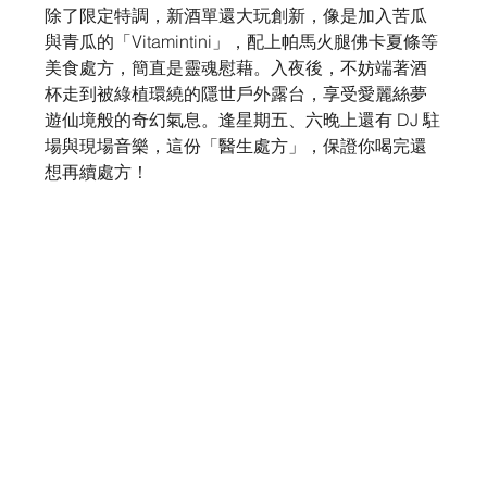
除了限定特調，新酒單還大玩創新，像是加入苦瓜
與青瓜的「Vitamintini」，配上帕馬火腿佛卡夏條等
美食處方，簡直是靈魂慰藉。入夜後，不妨端著酒
杯走到被綠植環繞的隱世戶外露台，享受愛麗絲夢
遊仙境般的奇幻氣息。逢星期五、六晚上還有 DJ 駐
場與現場音樂，這份「醫生處方」，保證你喝完還
想再續處方！