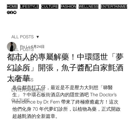
HOME
LIFESTYLE
CULTURE
FASHION
WELLNESS
ENTERTAINMENT
ALL POSTS
Pin Lo
6月24日
ALL POSTS
都市人的專屬解藥！中環隱世「夢
LIFESTYLE
幻診所」開張，魚子醬配自家氈酒
FASHION
太奢華
WELLNESS
各位都市打工仔，最近是不是壓力大到想「睇醫
ENTERTAINMENT
生」？中環石板街酒店內的隱世酒吧 The Doctor’s 
CULTURE
Residence by Dr. Fern 帶來了終極療癒處方！這次
他們化身 70 年代夢幻診所，以植物為藥，正式開啟
超越氈酒的全新篇章。