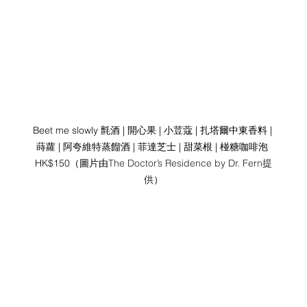
Beet me slowly 氈酒 | 開心果 | 小荳蔻 | 扎塔爾中東香料 | 
蒔蘿 | 阿夸維特蒸餾酒 | 菲達芝士 | 甜菜根 | 椪糖咖啡泡 
HK$150（圖片由
The Doctor’s Residence by Dr. Fern提
供
）