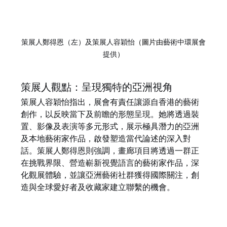
策展人鄭得恩（左）及策展人容穎怡
（圖片由
藝術中環展會
提供
）
策展人觀點：呈現獨特的亞洲視角
策展人容穎怡指出，展會有責任讓源自香港的藝術
創作，以反映當下及前瞻的形態呈現。她將透過裝
置、影像及表演等多元形式，展示極具潛力的亞洲
及本地藝術家作品，啟發塑造當代論述的深入對
話。策展人鄭得恩則強調，畫廊項目將透過一群正
在挑戰界限、營造嶄新視覺語言的藝術家作品，深
化觀展體驗，並讓亞洲藝術社群獲得國際關注，創
造與全球愛好者及收藏家建立聯繫的機會。