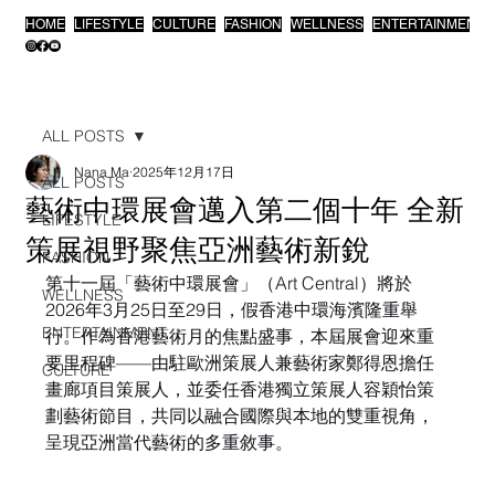
HOME
LIFESTYLE
CULTURE
FASHION
WELLNESS
ENTERTAINMENT
ALL POSTS
Nana Ma
2025年12月17日
ALL POSTS
藝術中環展會邁入第二個十年 全新
LIFESTYLE
策展視野聚焦亞洲藝術新銳
FASHION
第十一屆「藝術中環展會」（Art Central）將於
WELLNESS
2026年3月25日至29日，假香港中環海濱隆重舉
ENTERTAINMENT
行。作為香港藝術月的焦點盛事，本屆展會迎來重
要里程碑——由駐歐洲策展人兼藝術家鄭得恩擔任
CULTURE
畫廊項目策展人，並委任香港獨立策展人容穎怡策
劃藝術節目，共同以融合國際與本地的雙重視角，
呈現亞洲當代藝術的多重敘事。