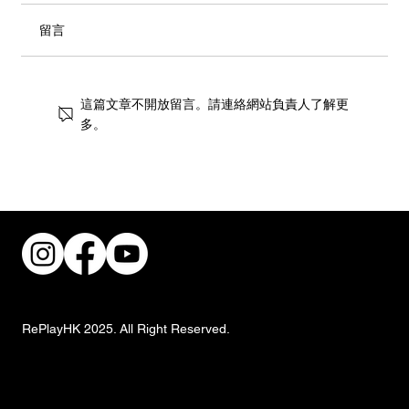
留言
這篇文章不開放留言。請連絡網站負責人了解更
多。
街頭風狂潮！IKEA 獨家手抓餅與盛夏椰子
甜品重磅登場
RePlayHK 2025. All Right Reserved.