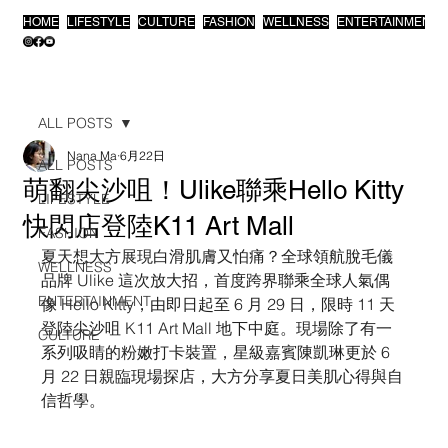
HOME
LIFESTYLE
CULTURE
FASHION
WELLNESS
ENTERTAINMENT
ALL POSTS
Nana Ma
6月22日
ALL POSTS
萌翻尖沙咀！Ulike聯乘Hello Kitty
LIFESTYLE
快閃店登陸K11 Art Mall
FASHION
夏天想大方展現白滑肌膚又怕痛？全球領航脫毛儀
WELLNESS
品牌 Ulike 這次放大招，首度跨界聯乘全球人氣偶
ENTERTAINMENT
像 Hello Kitty，由即日起至 6 月 29 日，限時 11 天
登陸尖沙咀 K11 Art Mall 地下中庭。現場除了有一
CULTURE
系列吸睛的粉嫩打卡裝置，星級嘉賓陳凱琳更於 6 
月 22 日親臨現場探店，大方分享夏日美肌心得與自
信哲學。