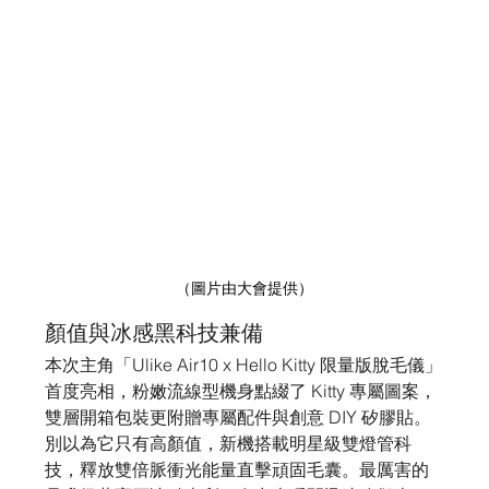
（圖片由大會提供）
顏值與冰感黑科技兼備
本次主角「Ulike Air10 x Hello Kitty 限量版脫毛儀」
首度亮相，粉嫩流線型機身點綴了 Kitty 專屬圖案，
雙層開箱包裝更附贈專屬配件與創意 DIY 矽膠貼。
別以為它只有高顏值，新機搭載明星級雙燈管科
技，釋放雙倍脈衝光能量直擊頑固毛囊。最厲害的