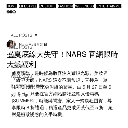
HOME
LIFESTYLE
CULTURE
FASHION
WELLNESS
ENTERTAINMENT
ALL POSTS
Nana Ma
5月21日
ALL POSTS
盛夏底線大失守！NARS 官網限時
LIFESTYLE
大派福利
FASHION
盛夏降臨，是時候為妝容注入耀眼光彩。美妝界
WELLNESS
「縱容大師」NARS 這次不講常規，直接為一眾 
ENTERTAINMENT
NARSissist 帶來尖叫級的驚喜。由 5 月 27 日至 6 
月 5 日，只要在官方網站購物並輸入優惠碼 
CULTURE
[SUMMER]，就能與閨蜜、家人一齊瘋狂囤貨，尊
享限時 8 折禮遇，精選產品更破天荒低至 5 折，絕
對是極致誘惑的入手時機。