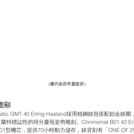
（圖片由百年靈提供）
盡顯
tomatic GMT 40 Erling Haaland採用精鋼錶殼搭配鉑
蘭特標誌性的得分慶祝姿勢雕刻。Chronomat B01 42 Erli
1型機芯，提供70小時動力儲存，錶背刻有「ONE OF 