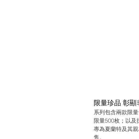
限量珍品 彰顯
系列包含兩款限量發行
限量500枚；以及採
專為夏蘭特及其親友
售。