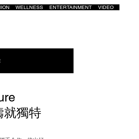
HION
WELLNESS
ENTERTAINMENT
VIDEO
E
ure
石鑄就獨特