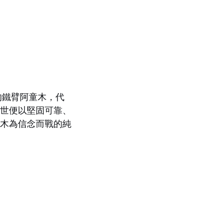
的鐵臂阿童木，代
問世便以堅固可靠、
童木為信念而戰的純