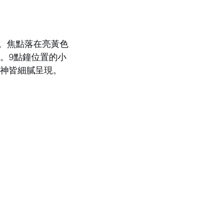
素。焦點落在亮黃色
。9點鐘位置的小
眼神皆細膩呈現。