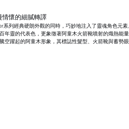
漫情懷的細膩轉譯
nger系列經典硬朗外觀的同時，巧妙地注入了靈魂角色元
百年靈的代表色，更象徵著阿童木火箭靴噴射的熾熱能量
騰空躍起的阿童木形象，其標誌性髮型、火箭靴與蓄勢