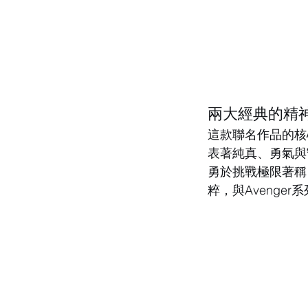
兩大經典的精
這款聯名作品的核
表著純真、勇氣與守
勇於挑戰極限著稱
粹，與Avenge