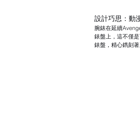
設計巧思：動
腕錶在延續Ave
錶盤上，這不僅是
錶盤，精心鐫刻著