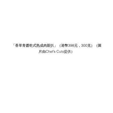
「香草青醬乾式熟成肉眼扒」
（港幣398元，300克）
（圖
片由
Chef’s Cuts提供
）