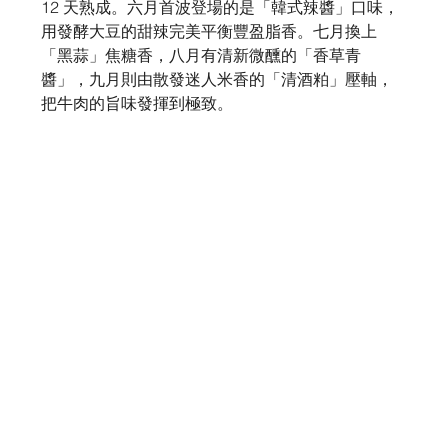
12 天熟成。六月首波登場的是「韓式辣醬」口味，
用發酵大豆的甜辣完美平衡豐盈脂香。七月換上
「黑蒜」焦糖香，八月有清新微醺的「香草青
醬」，九月則由散發迷人米香的「清酒粕」壓軸，
把牛肉的旨味發揮到極致。