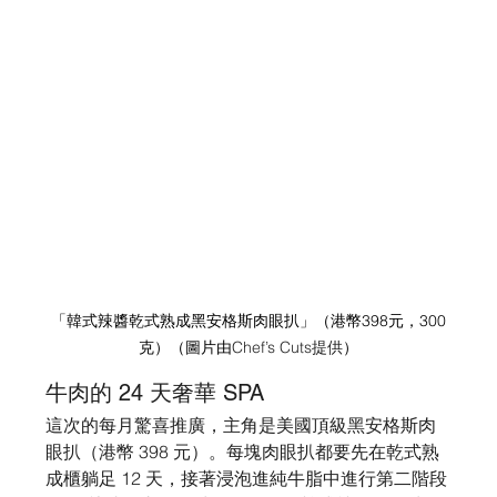
「韓式辣醬乾式熟成黑安格斯肉眼扒」
（港幣398元，300
克）
（圖片由
Chef’s Cuts提供
）
牛肉的 24 天奢華 SPA
這次的每月驚喜推廣，主角是美國頂級黑安格斯肉
眼扒（港幣 398 元）。每塊肉眼扒都要先在乾式熟
成櫃躺足 12 天，接著浸泡進純牛脂中進行第二階段 