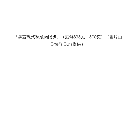
「黑蒜乾式熟成肉眼扒」
（港幣398元，300克）
（圖片由
Chef’s Cuts提供
）