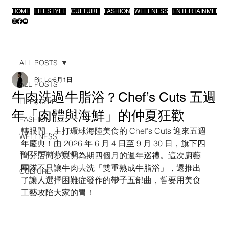
HOME
LIFESTYLE
CULTURE
FASHION
WELLNESS
ENTERTAINMENT
ALL POSTS
Pin Lo
6月1日
ALL POSTS
牛肉洗過牛脂浴？Chef’s Cuts 五週
LIFESTYLE
年「肉體與海鮮」的仲夏狂歡
FASHION
轉眼間，主打環球海陸美食的 Chef’s Cuts 迎來五週
WELLNESS
年慶典！由 2026 年 6 月 4 日至 9 月 30 日，旗下四
ENTERTAINMENT
間分店同步展開為期四個月的週年巡禮。這次廚藝
團隊不只讓牛肉去洗「雙重熟成牛脂浴」，還推出
CULTURE
了讓人選擇困難症發作的帶子五部曲，誓要用美食
工藝攻陷大家的胃！