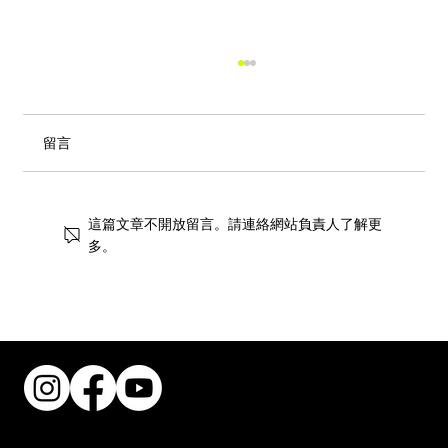
留言
這篇文章不開放留言。請連絡網站負責人了解更
多。
街頭風狂潮！IKEA 獨家手抓餅與盛夏椰子
甜品重磅登場