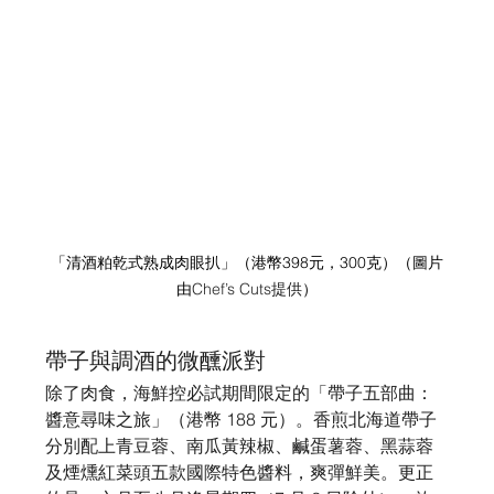
「清酒粕乾式熟成肉眼扒」
（港幣398元，300克）
（圖片
由
Chef’s Cuts提供
）
帶子與調酒的微醺派對
除了肉食，海鮮控必試期間限定的「帶子五部曲：
醬意尋味之旅」（港幣 188 元）。香煎北海道帶子
分別配上青豆蓉、南瓜黃辣椒、鹹蛋薯蓉、黑蒜蓉
及煙燻紅菜頭五款國際特色醬料，爽彈鮮美。更正