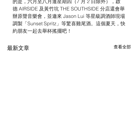
的是，六月至八月逢星期四（7 月 2 日除外），啟
德 AIRSIDE 及黃竹坑 THE SOUTHSIDE 分店還會舉
辦原聲音樂會，並邀來 Jason Lui 等星級調酒師現場
調製「Sunset Spritz」等驚喜雞尾酒。這個夏天，快
約朋友一起去舉杯搖擺吧！
查看全部
最新文章