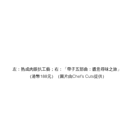
左：熟成肉眼扒工藝；右：
「帶子五部曲：醬意尋味之旅」
（港幣188元）
（圖片由
Chef’s Cuts提供
）