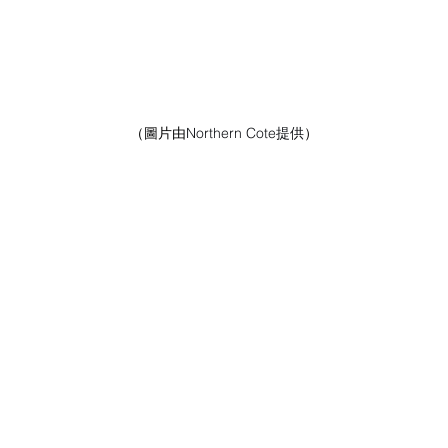
（圖片由
Northern Cote提供
）