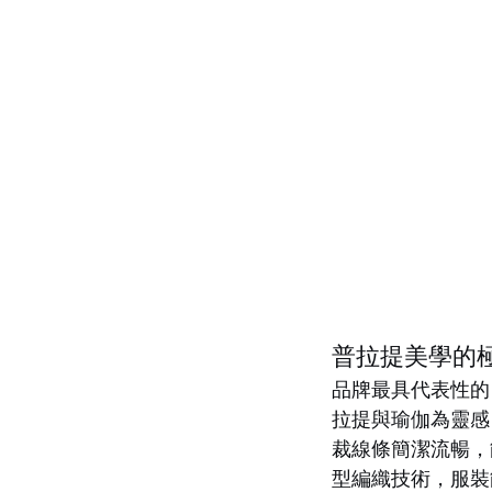
普拉提美學的
品牌最具代表性的 
拉提與瑜伽為靈感
裁線條簡潔流暢，
型編織技術，服裝