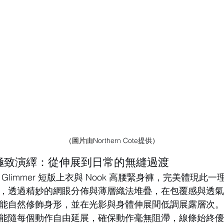
（圖片由
Northern Cote提供
）
極致演繹：從伸展到日常的無縫過渡
Glimmer 短版上衣與 Nook 高腰緊身褲，完美體現此
，透過精妙的網眼分佈與薄層織法堆疊，在包覆感與透
能自然修飾身形，並在光影與身體伸展間低調展露層次。得
能隨每個動作自由延展，確保動作毫無阻滯，線條始終