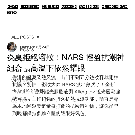
HOME
LIFESTYLE
CULTURE
FASHION
WELLNESS
ENTERTAINMENT
ALL POSTS
Nana Ma
6月24日
ALL POSTS
炎夏拒絕溶妝！NARS 輕盈抗潮神
LIFESTYLE
組合，高溫下依然耀眼
FASHION
香港的盛夏又熱又濕，出門不到五分鐘妝容就開始
WELLNESS
抗議？別怕，彩妝大師 NARS 派出救兵了！全新 
ENTERTAINMENT
Insatiable 炫彩緞光胭脂液與 Afterglow 悅光唇彩強
勢登場，主打超強的持久抗熱抗濕功能，簡直是專
CULTURE
為本地潮濕天氣量身打造的抗妝溶神物，讓你從早
到晚都保持多維立體的耀眼好氣色。