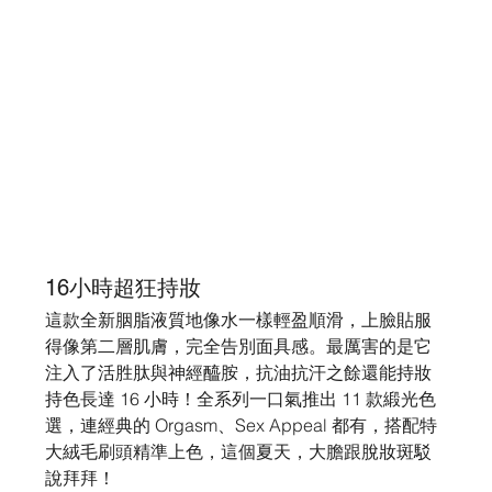
16小時超狂持妝
這款全新胭脂液質地像水一樣輕盈順滑，上臉貼服
得像第二層肌膚，完全告別面具感。最厲害的是它
注入了活胜肽與神經醯胺，抗油抗汗之餘還能持妝
持色長達 16 小時！全系列一口氣推出 11 款緞光色
選，連經典的 Orgasm、Sex Appeal 都有，搭配特
大絨毛刷頭精準上色，這個夏天，大膽跟脫妝斑駁
說拜拜！