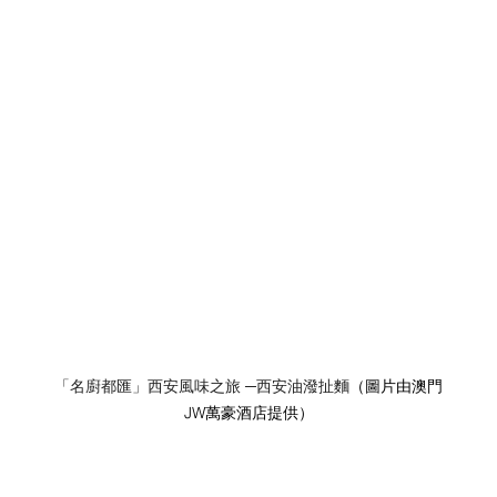
「名廚都匯」西安風味之旅 ─西安油潑扯麵
（圖片由澳門
JW萬豪酒店提供）