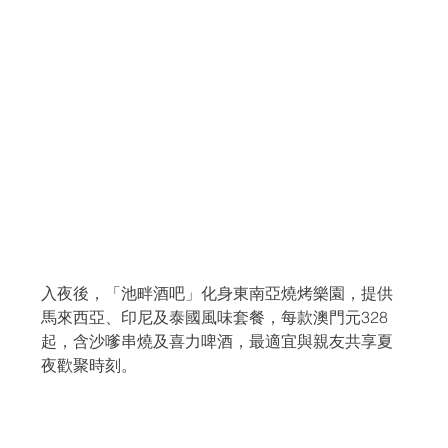
入夜後，「池畔酒吧」化身東南亞燒烤樂園，提供
馬來西亞、印尼及泰國風味套餐，每款澳門元328
起，含沙嗲串燒及喜力啤酒，最適宜與親友共享夏
夜歡聚時刻。