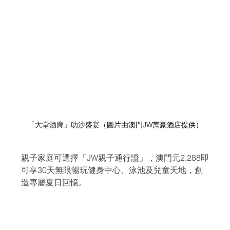
「大堂酒廊」叻沙盛宴
（圖片由澳門JW萬豪酒店提供）
親子家庭可選擇「JW親子通行證」，澳門元2,288即
可享30天無限暢玩健身中心、泳池及兒童天地，創
造專屬夏日回憶。