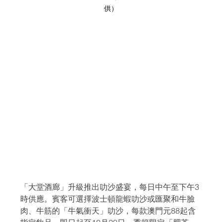
供）
「大堂酒廊」升級推出叻沙盛宴，每日中午至下午3
時供應。賓客可選擇波士頓龍蝦叻沙或匯聚和牛臉
肉、牛筋的「牛氣衝天」叻沙，每款澳門元88起含