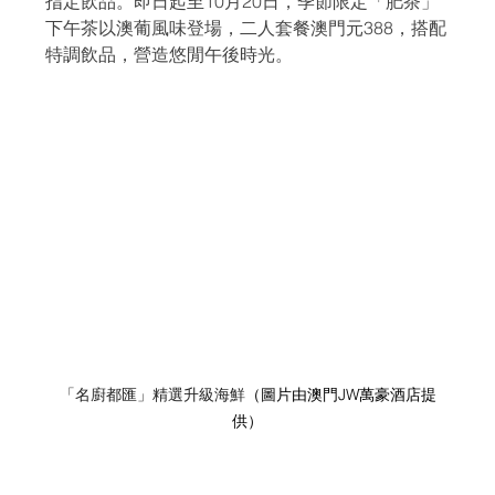
指定飲品。即日起至10月20日，季節限定「肥茶」
下午茶以澳葡風味登場，二人套餐澳門元388，搭配
特調飲品，營造悠閒午後時光。
「名廚都匯」精選升級海鮮
（圖片由澳門JW萬豪酒店提
供）