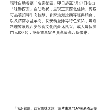
環球自助餐廳「名廚都匯」即日起至7月27日推出
「味游西安」自助晚餐，呈現正宗西北佳餚。賓客
可品嚐招牌牛肉拉麵、香辣油潑扯麵等經典麵食，
以及渭南水盆羊肉、長安葫蘆雞等特色菜餚，每道
料理皆展現西安飲食文化的豪邁風采。成人每位澳
門元638起，萬豪旅享家會員享最高八折優惠。
「名廚都匯」西安風味之旅
（圖片由澳門JW萬豪酒店提