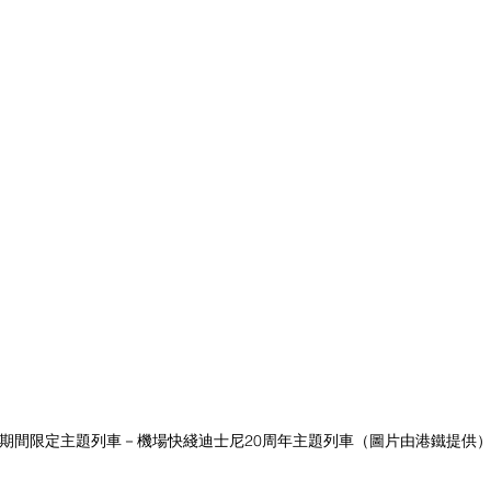
期間限定主題列車－機場快綫迪士尼20周年主題列車（圖片由港鐵提供