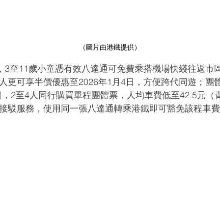
（圖片由港鐵提供）
日，3至11歲小童憑有效八達通可免費乘搭機場快綫往返市
人更可享半價優惠至2026年1月4日，方便跨代同遊；團
4日，2至4人同行購買單程團體票，人均車費低至42.5元
接駁服務，使用同一張八達通轉乘港鐵即可豁免該程車