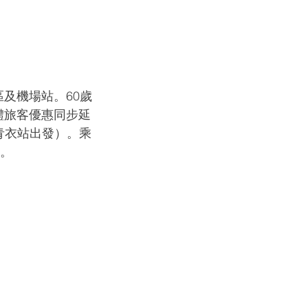
區及機場站。60歲
體旅客優惠同步延
（青衣站出發）。乘
費。