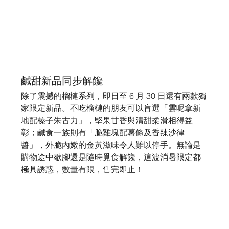
鹹甜新品同步解饞
除了震撼的榴槤系列，即日至 6 月 30 日還有兩款獨
家限定新品。不吃榴槤的朋友可以盲選「雲呢拿新
地配榛子朱古力」，堅果甘香與清甜柔滑相得益
彰；鹹食一族則有「脆雞塊配薯條及香辣沙律
醬」，外脆內嫩的金黃滋味令人難以停手。無論是
購物途中歇腳還是隨時覓食解饞，這波消暑限定都
極具誘惑，數量有限，售完即止！