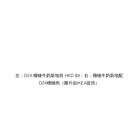
左：D24 榴槤牛奶新地筒 HKD $9；右：榴槤牛奶新地配
D24榴槤肉（圖片由IKEA提供）