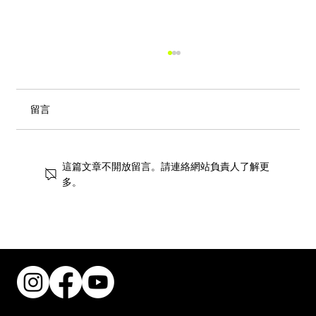
留言
這篇文章不開放留言。請連絡網站負責人了解更
多。
街頭風狂潮！IKEA 獨家手抓餅與盛夏椰子
甜品重磅登場