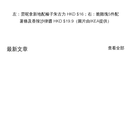
左：雲呢拿新地配榛子朱古力 HKD $16；右：脆雞塊5件配
薯條及香辣沙律醬 HKD $19.9（圖片由IKEA提供）
查看全部
最新文章