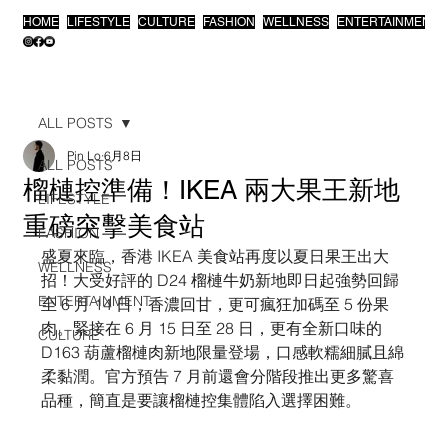
HOME
LIFESTYLE
CULTURE
FASHION
WELLNESS
ENTERTAINMENT
ALL POSTS
Pin Lo
6月8日
ALL POSTS
榴槤控準備！IKEA 兩大果王新地
LIFESTYLE
重磅突擊美食站
FASHION
盛夏來臨，香港 IKEA 美食站再度以夏日果王出大
WELLNESS
招！大受好評的 D24 榴槤牛奶新地即日起強勢回歸
ENTERTAINMENT
至 6 月 14 日，香濃回甘，更可瘋狂加碼至 5 份果
肉。緊接在 6 月 15 日至 28 日，更有全新口味的 
CULTURE
D163 葫蘆榴槤肉新地限量登場，口感軟糯細膩且綿
柔黏潤。官方預告 7 月前還會分階段推出更多驚喜
品種，簡直是要讓榴槤控集體陷入選擇困難。