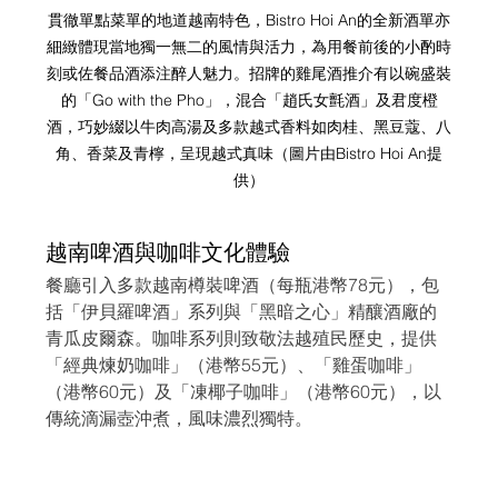
貫徹單點菜單的地道越南特色，Bistro Hoi An的全新酒單亦
細緻體現當地獨一無二的風情與活力，為用餐前後的小酌時
刻或佐餐品酒添注醉人魅力。招牌的雞尾酒推介有以碗盛裝
的「Go with the Pho」，混合「趙氏女氈酒」及君度橙
酒，巧妙綴以牛肉高湯及多款越式香料如肉桂、黑豆蔻、八
角、香菜及青檸，呈現越式真味
（圖片由Bistro Hoi An提
供）
越南啤酒與咖啡文化體驗
餐廳引入多款越南樽裝啤酒（每瓶港幣78元），包
括「伊貝羅啤酒」系列與「黑暗之心」精釀酒廠的
青瓜皮爾森。咖啡系列則致敬法越殖民歷史，提供
「經典煉奶咖啡」（港幣55元）、「雞蛋咖啡」
（港幣60元）及「凍椰子咖啡」（港幣60元），以
傳統滴漏壺沖煮，風味濃烈獨特。