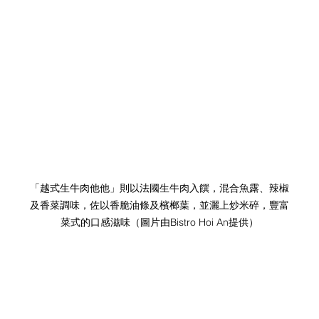
「越式生牛肉他他」則以法國生牛肉入饌，混合魚露、辣椒
及香菜調味，佐以香脆油條及檳榔葉，並灑上炒米碎，豐富
菜式的口感滋味
（圖片由Bistro Hoi An提供）