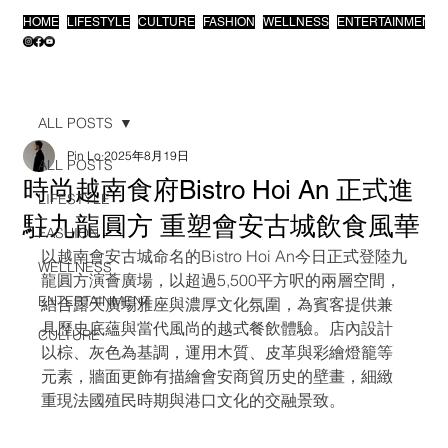
HOME
LIFESTYLE
CULTURE
FASHION
WELLNESS
ENTERTAINMENT
ALL POSTS
Pin Lo
2025年8月19日
ALL POSTS
時尚越南食府Bistro Hoi An 正式進
LIFESTYLE
駐九龍圓方 重塑會安古城飲食風華
FASHION
以越南會安古城命名的Bistro Hoi An今日正式登陸九
WELLNESS
龍圓方演薈廣場，以超過5,500平方呎的兩層空間，
ENTERTAINMENT
結合露天廣場雅座與濃厚文化氛圍，為賓客提供兼
具歷史底蘊與當代風尚的越式餐飲體驗。店內設計
CULTURE
以棕、灰色為基調，運用木質、皮革與彩繪燈籠等
元素，牆面更飾有描繪會安商貿历史的壁畫，細緻
重現法國殖民時期與港口文化的交融景致。