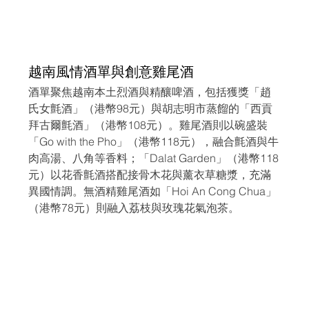
越南風情酒單與創意雞尾酒
酒單聚焦越南本土烈酒與精釀啤酒，包括獲獎「趙
氏女氈酒」（港幣98元）與胡志明市蒸餾的「西貢
拜古爾氈酒」（港幣108元）。雞尾酒則以碗盛裝
「Go with the Pho」（港幣118元），融合氈酒與牛
肉高湯、八角等香料；「Dalat Garden」（港幣118
元）以花香氈酒搭配接骨木花與薰衣草糖漿，充滿
異國情調。無酒精雞尾酒如「Hoi An Cong Chua」
（港幣78元）則融入荔枝與玫瑰花氣泡茶。