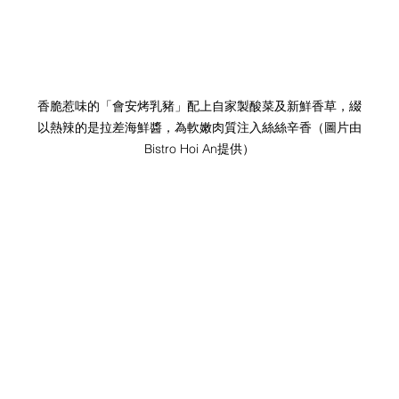
香脆惹味的「會安烤乳豬」配上自家製酸菜及新鮮香草，綴
以熱辣的是拉差海鮮醬，為軟嫩肉質注入絲絲辛香
（圖片由
Bistro Hoi An提供）