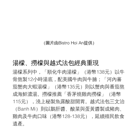
（圖片由Bistro Hoi An提供）
湯檬、撈檬與越式法包經典重現
湯檬系列中，「順化牛肉湯檬」（港幣138元）以牛
骨熬製12小時湯底，配美國牛肉與牛腩；「河內蕃
茄蟹肉大蝦湯檬」（港幣135元）則以蟹肉與番茄熬
成海鮮濃湯。撈檬推薦「香茅燒雞肉撈檬」（港幣
115元），澆上秘製魚露酸甜開胃。越式法包三文治
（Banh Mi）則以鵝肝醬、酸菜與蛋黃醬製成豬肉、
雞肉及牛肉口味（港幣128-138元），延續殖民飲食
遺產。