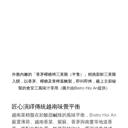
外脆內嫩的「香茅椰糖烤三黃雞（半隻）」精挑新鮮三黃雞
入饌，以香茅、椰糖及青檸葉醃製，即叫即烤，蘸上主廚秘
製的會安三風味汁享用
（圖片由Bistro Hoi An提供）
匠心演繹傳統越南味覺平衡
越南菜精髓在於酸甜鹹辣的風味平衡，Bistro Hoi An
嚴選薄荷、越南香菜、紫蘇、香茅與南薑等地道香