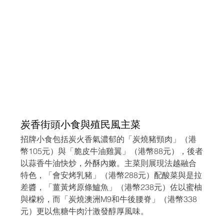
炭香街頭小食與殖民風主菜
招牌小食包括炭火香氣濃郁的「炭燒豬頸肉」（港
幣105元）與「脆皮牛油雞翼」（港幣88元），後者
以蒜香牛油快炒，外酥內嫩。主菜則展現法越融合
特色，「會安烤乳豬」（港幣288元）配酸菜與是拉
差醬，「薑黃烤原條鱸魚」（港幣238元）佐以蜜柚
與檬粉，而「炭燒澳洲M9和牛後腰脊」（港幣338
元）更以焦糖牛肉汁激發醇厚風味。