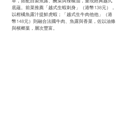
草，搭配自製魚露、醃菜與辣椒油，重現經典越式
底蘊。前菜推薦「越式生蝦刺身」（港幣138元），
以柑橘魚露汁提鮮虎蝦；「越式生牛肉他他」（港
幣148元）則融合法國牛肉、魚露與香菜，佐以油條
與檳榔葉，層次豐富。