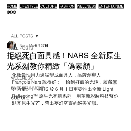
HOME
LIFESTYLE
CULTURE
FASHION
WELLNESS
ENTERTAINMENT
ALL POSTS
Nana Ma
5月27日
ALL POSTS
拒絕死白面具感！NARS 全新原生
LIFESTYLE
光系列教你精緻「偽素顏」
FASHION
化妝最怕用力過猛變成面具人，品牌創辦人 
WELLNESS
François Nars 說得好：「恰到好處的光澤，蘊藏無
ENTERTAINMENT
窮力量。」NARS 於 6 月 1 日重磅推出全新 Light 
Reflecting™ 原生光亮肌系列，用革新彩妝科技幫你
CULTURE
點亮原生光芒，帶出夢幻空靈的絕美光韻。