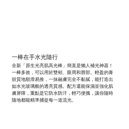
一棒在手水光隨行
全新「原生光亮肌高光棒」簡直是懶人補光神器！
一棒多效，可以用於雙頰、眼周和唇部。輕盈的膏
狀質地順滑易推，一抹融膚完全不黏膩，能打造出
如水光玻璃般的透亮質感。配方還能保濕並強化肌
膚屏障，重點是它防水防汗，輕巧便攜，讓你隨時
隨地都能精準捕捉每一道流光。