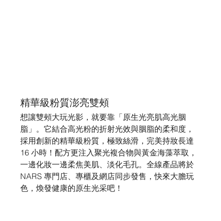
精華級粉質澎亮雙頰
想讓雙頰大玩光影，就要靠「原生光亮肌高光胭
脂」。它結合高光粉的折射光效與胭脂的柔和度，
採用創新的精華級粉質，極致絲滑，完美持妝長達 
16 小時！配方更注入聚光複合物與黃金海藻萃取，
一邊化妝一邊柔焦美肌、淡化毛孔。全線產品將於 
NARS 專門店、專櫃及網店同步發售，快來大膽玩
色，煥發健康的原生光采吧！