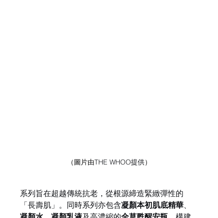
（圖片由
THE WHOO提供
）
系列旨在超越傳統抗老，從根源締造緊緻彈性的
「長壽肌」。同時系列亦包含
凝顏本初肌底精華
、
凝顏水
、
凝顏乳液
及高濃縮的
全草甦醒安瓶
，構建