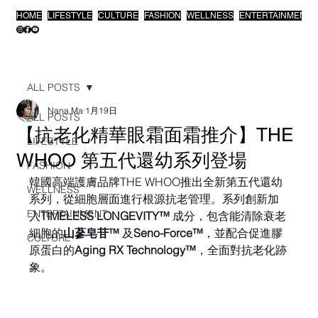
HOME
LIFESTYLE
CULTURE
FASHION
WELLNESS
ENTERTAINMENT
ALL POSTS
Nana Ma
1月19日
ALL POSTS
【抗老化精華眼霜面霜推介】THE
LIFESTYLE
WHOO 第五代還幼系列登場
FASHION
韓國高端護膚品牌THE WHOO推出全新第五代還幼
WELLNESS
系列，從細胞層面進行根源抗老管理。系列創新加
ENTERTAINMENT
入
TIMELESS LONGEVITY™
 成分，包含能清除衰老
細胞的
山蔘皂苷™
 及
Seno-Force™
，並配合促進膠
CULTURE
原蛋白的
Aging RX Technology™
，全面對抗老化跡
象。