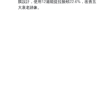
膜設計，使用12週能提拉臉頰22.6%，改善五
大衰老跡象。