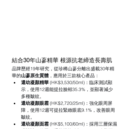
結合30年山蔘精華 根源抗老締造長壽肌
品牌歷經19年研究，從珍稀山蔘分離出盛載30年精
華的
山蔘原生質體
，應用於三款核心產品：
還幼凝顏精華
 (HK$3,530/50ml)：臨床測試顯
示，使用12週能提拉臉頰35.3%，並顯著減少
多種皺紋。
還幼凝顏眼霜
 (HK$2,720/25ml)：強化眼周屏
障，使用12週可提拉緊緻眼底9.1%，改善眼周
皺紋。
還幼凝顏面霜
 (HK$5,100/60ml)：採用三層保濕