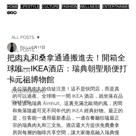
HOME
LIFESTYLE
CULTURE
FASHION
WELLNESS
ENTERTAINMENT
ALL POSTS
Pin Lo
6月17日
ALL POSTS
把肉丸和桑拿通通搬進去！開箱全
LIFESTYLE
球唯一IKEA酒店：瑞典朝聖順便打
FASHION
卡元祖博物館
WELLNESS
各位瑞典肉丸的信徒注意！這不是快閃店，而是真
ENTERTAINMENT
的可以過夜。全球唯一一間 IKEA 酒店，就坐落在品
CULTURE
牌發源地瑞典 Älmhult。這裏充滿北歐簡約風，房間
和角落隨處可見不同年代的 IKEA 經典好物。最正的
是，住客能一邊用最新產品，一邊在餐廳狂嗑最正
宗的瑞典肉丸和三文魚。酒店還大方提供免費桑拿
房與每層的咖啡共享空間，讓大家徹底融入瑞典慢