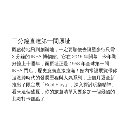
三分鐘直達第一間原址
既然特地飛到創辦地，一定要順便去隔壁步行只需 
3 分鐘的 IKEA 博物館。它在 2016 年開幕，今年剛
好撞上十週年，而原址正是 1958 年全球第一間 
IKEA 門店，歷史意義直接拉滿！館內常設展覽帶你
追溯跨時代的發展歷程與人氣系列，上個月還全新
推出了限定展「Real Play」，深入探討玩樂精神。
看來這個盛夏，你的旅遊清單又要多加一個最酷的
北歐打卡熱點了！