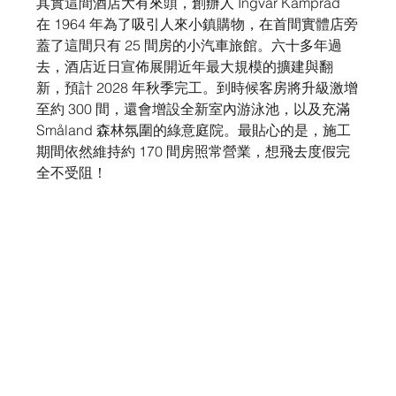
其實這間酒店大有來頭，創辦人 Ingvar Kamprad 
在 1964 年為了吸引人來小鎮購物，在首間實體店旁
蓋了這間只有 25 間房的小汽車旅館。六十多年過
去，酒店近日宣佈展開近年最大規模的擴建與翻
新，預計 2028 年秋季完工。到時候客房將升級激增
至約 300 間，還會增設全新室內游泳池，以及充滿 
Småland 森林氛圍的綠意庭院。最貼心的是，施工
期間依然維持約 170 間房照常營業，想飛去度假完
全不受阻！