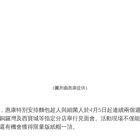
（圖片由
惠康提供
）
，惠康特別安排麵包超人與細菌人於4月5日起連續兩個
銅鑼灣及西寶城等指定分店舉行見面會。活動現場不僅
還有機會獲得限量版紙帽一頂。