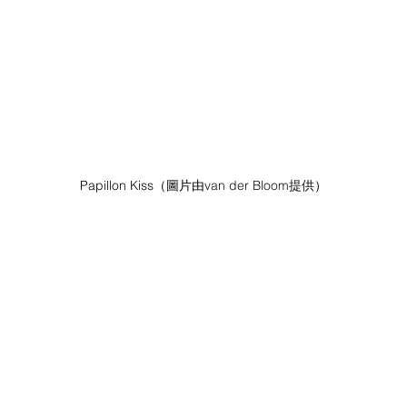
Papillon Kiss（圖片由
van der Bloom提供
）