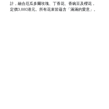
計，融合厄瓜多爾玫瑰、丁香花、香豌豆及櫻花，
定價3,880港元。所有花束皆蘊含「滿滿的愛意」。