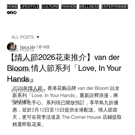
HOME
LIFESTYLE
CULTURE
FASHION
WELLNESS
ENTERTAINMENT
ALL POSTS
Nana Ma
1月18日
ALL POSTS
【情人節2026花束推介】van der
LIFESTYLE
Bloom 情人節系列「Love, In Your
FASHION
Hands」
WELLNESS
2026年情人節，香港花藝品牌 van der Bloom 以全
ENTERTAINMENT
新系列「Love, In Your Hands」重新詮釋浪漫，將
CULTURE
深情捧在手心。系列現已開放預訂，享早鳥九折優
惠，並於2月12日至15日提供全港配送。情人節當
天，更可在荷李活道及 The Corner House 店鋪提取
精選即取花束。