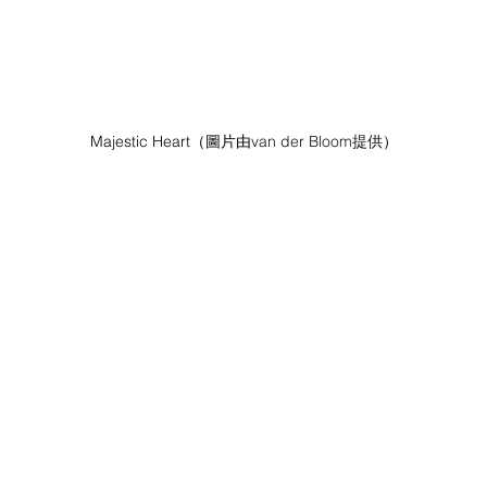
Majestic Heart（圖片由
van der Bloom提供
）