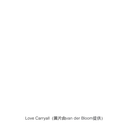
Love Carryall（圖片由
van der Bloom提供
）