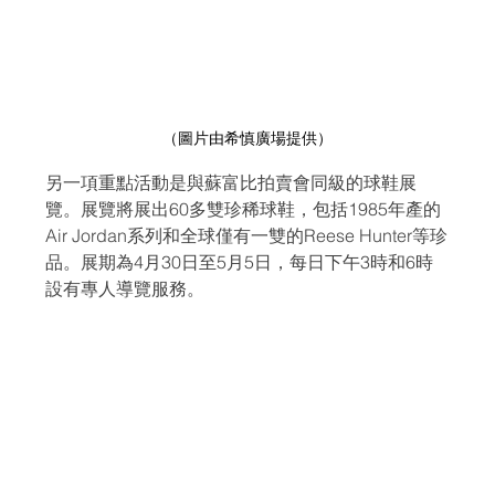
（圖片由希慎廣場提供）
另一項重點活動是與蘇富比拍賣會同級的球鞋展
覽。展覽將展出60多雙珍稀球鞋，包括1985年產的
Air Jordan系列和全球僅有一雙的Reese Hunter等珍
品。展期為4月30日至5月5日，每日下午3時和6時
設有專人導覽服務。