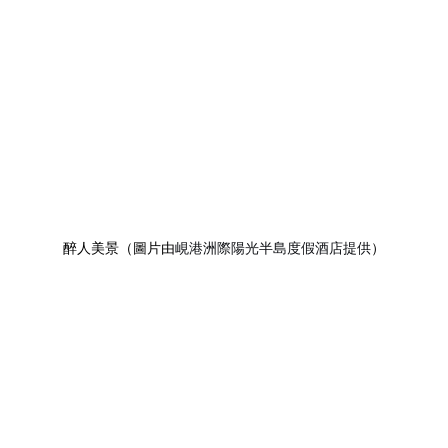
醉人美景（圖片由
峴港洲際陽光半島度假酒店提供
）