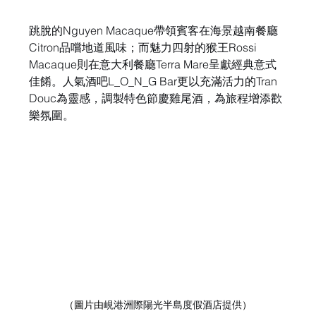
跳脫的Nguyen Macaque帶領賓客在海景越南餐廳
Citron品嚐地道風味；而魅力四射的猴王Rossi 
Macaque則在意大利餐廳Terra Mare呈獻經典意式
佳餚。人氣酒吧L_O_N_G Bar更以充滿活力的Tran 
Douc為靈感，調製特色節慶雞尾酒，為旅程增添歡
樂氛圍。
（圖片由
峴港洲際陽光半島度假酒店提供
）