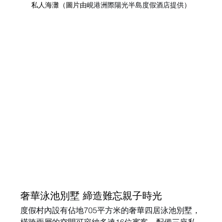
私人海灘（圖片由
峴港洲際陽光半島度假酒店提供
）
奢華泳池別墅 締造難忘親子時光
度假村內設有佔地705平方米的奢華四居泳池別墅，