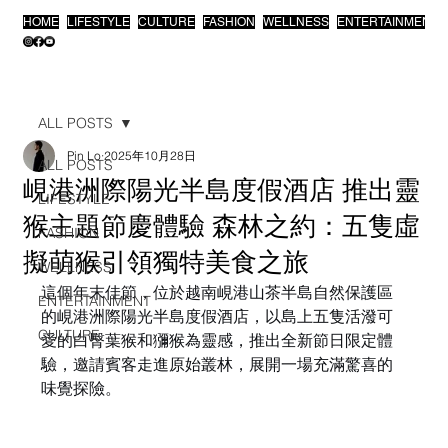
HOME
LIFESTYLE
CULTURE
FASHION
WELLNESS
ENTERTAINMENT
ALL POSTS
Pin Lo
2025年10月28日
ALL POSTS
峴港洲際陽光半島度假酒店 推出靈
LIFESTYLE
猴主題節慶體驗 森林之約：五隻虛
FASHION
擬萌猴引領獨特美食之旅
WELLNESS
這個年末佳節，位於越南峴港山茶半島自然保護區
ENTERTAINMENT
的峴港洲際陽光半島度假酒店，以島上五隻活潑可
CULTURE
愛的白臀葉猴和獼猴為靈感，推出全新節日限定體
驗，邀請賓客走進原始叢林，展開一場充滿驚喜的
味覺探險。