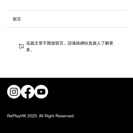
留言
這篇文章不開放留言。請連絡網站負責人了解更
多。
街頭風狂潮！IKEA 獨家手抓餅與盛夏椰子
甜品重磅登場
RePlayHK 2025. All Right Reserved.