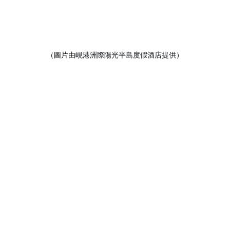
（圖片由
峴港洲際陽光半島度假酒店提供
）