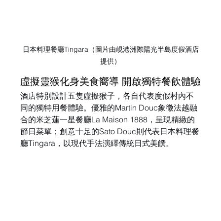
日本料理餐廳Tingara
（圖片由
峴港洲際陽光半島度假酒店
提供
）
虛擬靈猴化身美食嚮導 開啟獨特餐飲體驗
酒店特別設計五隻虛擬猴子，各自代表度假村內不
同的獨特用餐體驗。優雅的Martin Douc象徵法越融
合的米芝蓮一星餐廳La Maison 1888，呈現精緻的
節日菜單；創意十足的Sato Douc則代表日本料理餐
廳Tingara，以現代手法演繹傳統日式美饌。