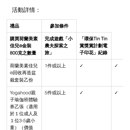
活動詳情：
禮品
參加條件
購買荷蘭美素
完成遊戲「小
「環保Tin Tin 
佳兒
金裝
農夫探索之
賞獎賞計劃電
®
旅」
子印花」紀錄
800克之數量
荷蘭美素佳兒
1件或以上
✓
✓
回收再造盆
®
栽套裝乙份
Yogahood親
5件或以上
✓
✓
子瑜伽班體驗
券乙張（適用
於１位成人及
１位3-5歲小
童）（價值