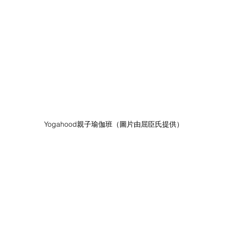
Yogahood親子瑜伽班（圖片由屈臣氏提供）