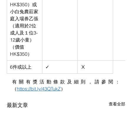
HK$350）或 
小白兔農莊家
庭入場券乙張
（適用於2位
成人及１位3-
12歲小童）
（價值
HK$350）
6件或以上
✓
Ⅹ
有關有獎活動條款及細則，請參閱：
（
https://bit.ly/43QTukZ
）
查看全部
最新文章