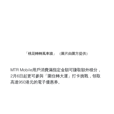
「桃花轉轉風車牆」 （圖片由圍方提供）
MTR Mobile用戶消費滿指定金額可賺取額外積分，
2月6日起更可參與「圍住轉大運」打卡挑戰，領取
高達950港元的電子優惠券。