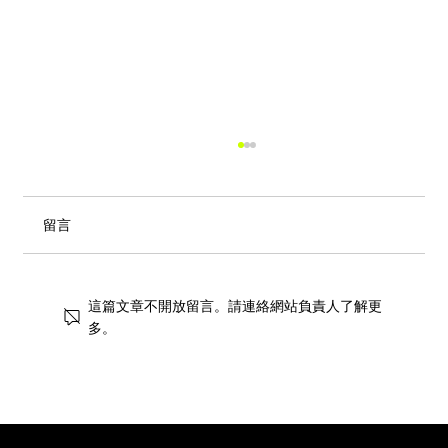
留言
這篇文章不開放留言。請連絡網站負責人了解更
多。
街頭風狂潮！IKEA 獨家手抓餅與盛夏椰子
甜品重磅登場