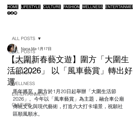
HOME
LIFESTYLE
CULTURE
FASHION
WELLNESS
ENTERTAINMENT
ALL POSTS
Nana Ma
1月17日
ALL POSTS
【大圍新春藝文遊】圍方「大圍生
LIFESTYLE
活節2026」 以「風車藝賞」轉出好
FASHION
運
WELLNESS
馬年將至，圍方於1月20日起舉辦「大圍生活節
ENTERTAINMENT
2026」。今年以「風車藝賞」為主題，融合車公廟
CULTURE
傳統文化與現代藝術，打造六大打卡場景，祝願社
區順風順水。