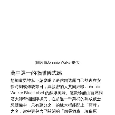
（圖片由Johnnie Walker提供）
萬中選一的微醺儀式感
想知道男神私下怎麼喝？邊佑錫透露自己熱衷在安
靜時刻或傳統節日，與親密的人共同細啜 Johnnie 
Walker Blue Label 的醇厚風味。這款珍釀由首席調
酒大師帶領團隊操刀，在超過一千萬桶的熟成威士
忌儲備中，只有萬分之一的橡木桶能配上「藍牌」
之名，當中更包含已關閉的「幽靈酒廠」珍稀原