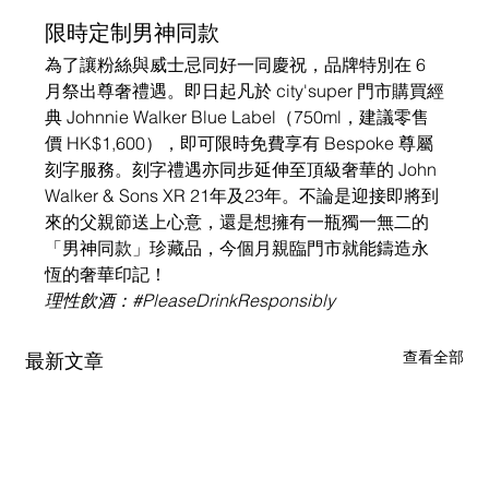
限時定制男神同款
為了讓粉絲與威士忌同好一同慶祝，品牌特別在 6 
月祭出尊奢禮遇。即日起凡於 city'super 門市購買經
典 Johnnie Walker Blue Label（750ml，建議零售
價 HK$1,600），即可限時免費享有 Bespoke 尊屬
刻字服務。刻字禮遇亦同步延伸至頂級奢華的 John 
Walker & Sons XR 21年及23年。不論是迎接即將到
來的父親節送上心意，還是想擁有一瓶獨一無二的
「男神同款」珍藏品，今個月親臨門市就能鑄造永
恆的奢華印記！
理性飲酒：#PleaseDrinkResponsibly
查看全部
最新文章