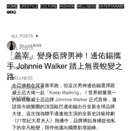
HOME
LIFESTYLE
CULTURE
FASHION
WELLNESS
ENTERTAINMENT
ALL POSTS
Pin Lo
6月8日
ALL POSTS
「善宰」變身藍牌男神！邊佑錫攜
LIFESTYLE
手 Johnnie Walker 踏上無畏蛻變之
FASHION
路
WELLNESS
全亞洲都在背著善宰跑，但這次男神邊佑錫選擇跟
ENTERTAINMENT
威士忌大佬一起「Keep Walking」！世界銷量第一
CULTURE
的蘇格蘭威士忌品牌 Johnnie Walker 正式宣佈，邀
請當今娛樂圈的頂流歐巴邊佑錫出任全新全球品牌
大使。這次強強聯手適逢他主演的全新史詩級韓劇
《21世紀大君夫人》熱播中，品牌將貼身捕捉他私
下的非凡蛻變，陪伴他邁向國際影壇巔峰。